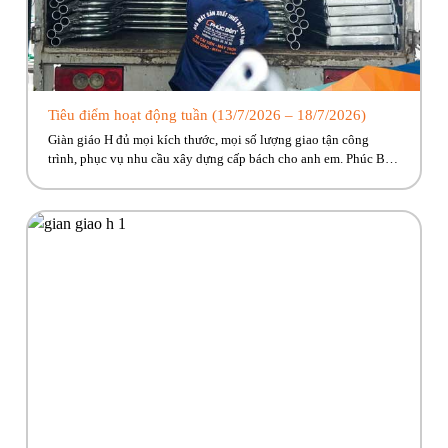
Tiêu điểm hoạt động tuần (13/7/2026 – 18/7/2026)
Giàn giáo H đủ mọi kích thước, mọi số lượng giao tận công
trình, phục vụ nhu cầu xây dựng cấp bách cho anh em. Phúc Bền
đang có nhiều trương trình ưu đãi, hỗ trợ vận chuyển hấp dẫn
dành riêng cho anh em công trình! Hãy cùng Phúc Bền điểm qua
những hoạt […]