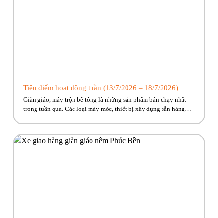
Tiêu điểm hoạt động tuần (13/7/2026 – 18/7/2026)
Giàn giáo, máy trộn bê tông là những sản phẩm bán chạy nhất
trong tuần qua. Các loại máy móc, thiết bị xây dựng sẵn hàng
giao ngay, cùng nhiều ưu đãi hấp dẫn đang chờ đón. Nhanh tay
kẻo lỡ nào anh em ơi!! Hãy cùng Phúc Bền điểm qua những hoạt
động tiêu […]