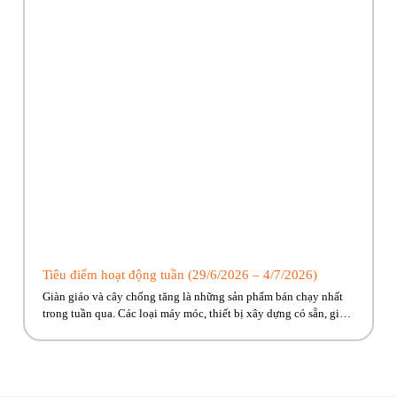
Tiêu điểm hoạt động tuần (29/6/2026 – 4/7/2026)
Giàn giáo và cây chống tăng là những sản phẩm bán chạy nhất
trong tuần qua. Các loại máy móc, thiết bị xây dựng có sẵn, giao
ngay đến công trình cho anh em! Hãy cùng Phúc Bền điểm qua
những hoạt động tiêu biểu trong tuần vừa rồi. Kính chúc quý
khách hàng tuần […]