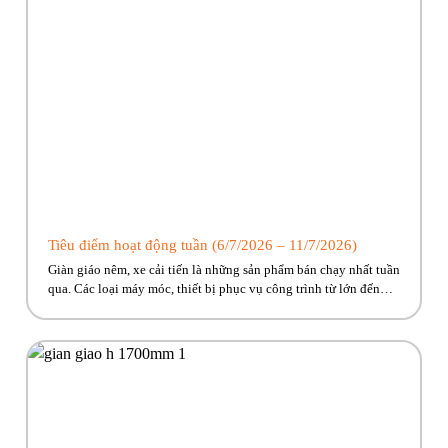
Tiêu điểm hoạt động tuần (6/7/2026 – 11/7/2026)
Giàn giáo nêm, xe cải tiến là những sản phẩm bán chạy nhất tuần
qua. Các loại máy móc, thiết bị phục vụ công trình từ lớn đến
nhỏ Phúc Bền có đủ, cùng nhiều ưu đãi hấp dẫn đang chờ về với
công trình của anh em! Hãy cùng Phúc Bền điểm qua những […]