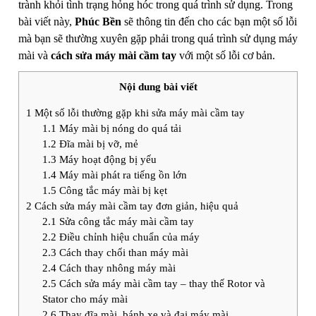
trành khỏi tình trạng hỏng hóc trong quá trình sử dụng. Trong
bài viết này,
Phúc Bền
sẽ thông tin đến cho các bạn một số lỗi
mà bạn sẽ thường xuyên gặp phải trong quá trình sử dụng máy
mài và
cách sửa máy mài cầm tay
với một số lỗi cơ bản.
Nội dung bài viết
1
Một số lỗi thường gặp khi sửa máy mài cầm tay
1.1
Máy mài bị nóng do quá tải
1.2
Đĩa mài bị vỡ, mẻ
1.3
Máy hoạt động bị yếu
1.4
Máy mài phát ra tiếng ồn lớn
1.5
Công tắc máy mài bị kẹt
2
Cách sửa máy mài cầm tay đơn giản, hiệu quả
2.1
Sửa công tắc máy mài cầm tay
2.2
Điều chỉnh hiệu chuẩn của máy
2.3
Cách thay chổi than máy mài
2.4
Cách thay nhông máy mài
2.5
Cách sửa máy mài cầm tay – thay thế Rotor và
Stator cho máy mài
2.6
Thay đĩa mài, bánh xe và đai máy mài