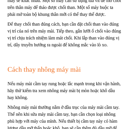
máy sẽ khác nhau. Một số máy cần sử dụng tua vít để mở chốt
trên thân máy để tháo được chổi than. Một số máy buộc ta
phải mở toàn bộ khung thân mới có thể thay thế được.
Để thay chổi than đúng cách, bạn cần đặt chổi than vào đúng
vị trí của nó trên máy mài. Tiếp theo, gắn lưỡi ổ chổi vào đúng
vị trí chịu trách nhiệm làm mát chổi. Khi lắp than vào đúng vị
trí, dây truyền hướng ra ngoài để không mắc vào lò xo.
Cách thay nhông máy mài
Nếu máy mài cầm tay rung hoặc lắc mạnh trong khi vận hành,
hãy thử kiểm tra xem nhông máy mài bị mòn hoặc khô dầu
hay không.
Nhông máy mài thường nằm ở đầu trục của máy mài cầm tay.
Thế nên khi sửa máy mài cầm tay, bạn cần chọn loại nhông
phù hợp với máy của mình. Nếu thiết bị cầm tay này có hàm
lượng dầu mỡ thấp hoặc khô, bạn sẽ cần thêm đủ dầu mỡ để