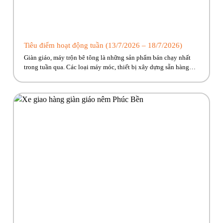
Tiêu điểm hoạt động tuần (13/7/2026 – 18/7/2026)
Giàn giáo, máy trộn bê tông là những sản phẩm bán chạy nhất
trong tuần qua. Các loại máy móc, thiết bị xây dựng sẵn hàng
giao ngay, cùng nhiều ưu đãi hấp dẫn đang chờ đón. Nhanh tay
kẻo lỡ nào anh em ơi!! Hãy cùng Phúc Bền điểm qua những hoạt
động tiêu […]