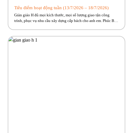
Tiêu điểm hoạt động tuần (13/7/2026 – 18/7/2026)
Giàn giáo H đủ mọi kích thước, mọi số lượng giao tận công
trình, phục vụ nhu cầu xây dựng cấp bách cho anh em. Phúc Bền
đang có nhiều trương trình ưu đãi, hỗ trợ vận chuyển hấp dẫn
dành riêng cho anh em công trình! Hãy cùng Phúc Bền điểm qua
những hoạt […]