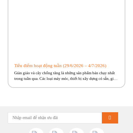
Tiêu điểm hoạt động tuần (29/6/2026 – 4/7/2026)
Giàn giáo và cây chống tăng là những sản phẩm bán chạy nhất
trong tuần qua. Các loại máy móc, thiết bị xây dựng có sẵn, giao
ngay đến công trình cho anh em! Hãy cùng Phúc Bền điểm qua
những hoạt động tiêu biểu trong tuần vừa rồi. Kính chúc quý
khách hàng tuần […]