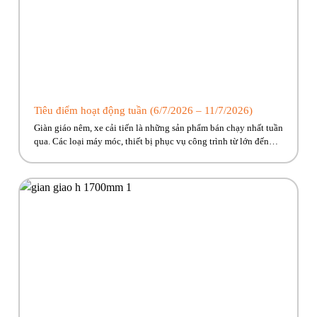
Tiêu điểm hoạt động tuần (6/7/2026 – 11/7/2026)
Giàn giáo nêm, xe cải tiến là những sản phẩm bán chạy nhất tuần
qua. Các loại máy móc, thiết bị phục vụ công trình từ lớn đến
nhỏ Phúc Bền có đủ, cùng nhiều ưu đãi hấp dẫn đang chờ về với
công trình của anh em! Hãy cùng Phúc Bền điểm qua những […]