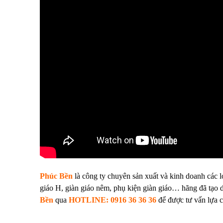
Phúc Bền
là công ty chuyên sản xuất và kinh doanh các l
giáo H
,
giàn giáo nêm
,
phụ kiện giàn giáo
… hãng đã tạo d
Bền
qua
HOTLINE: 0916 36 36 36
để được tư vấn lựa c