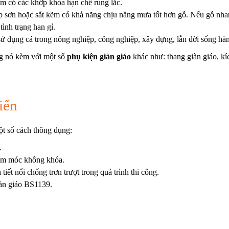
âm có các khớp khóa hạn chế rung lắc.
sơn hoặc sắt kẽm có khả năng chịu nắng mưa tốt hơn gỗ. Nếu gỗ nhanh
tình trạng han gỉ.
ử dụng cả trong nông nghiệp, công nghiệp, xây dựng, lẫn đời sống h
ng nó kèm với một số
phụ kiện giàn giáo
khác như:
thang giàn giáo
,
kí
iến
ột số cách thông dụng:
.
m móc không khóa.
t nổi chống trơn trượt trong quá trình thi công.
n giáo BS1139.