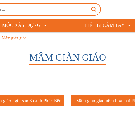
 MÓC XÂY DỰNG
THIẾT BỊ CẦM TAY
Mâm giàn giáo
MÂM GIÀN GIÁO
 giáo ngôi sao 3 cánh Phúc Bền
Mâm giàn giáo nêm hoa mai P