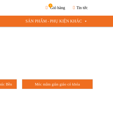
0
Giỏ hàng
Tin tức
SẢN PHẨM - PHỤ KIỆN KHÁC
húc Bền
Móc mâm giàn giáo có khóa