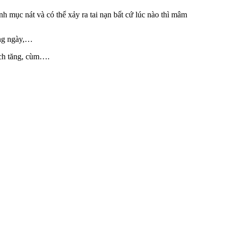
 mục nát và có thể xảy ra tai nạn bất cứ lúc nào thì mâm
àng ngày,…
ch tăng
,
cùm
….