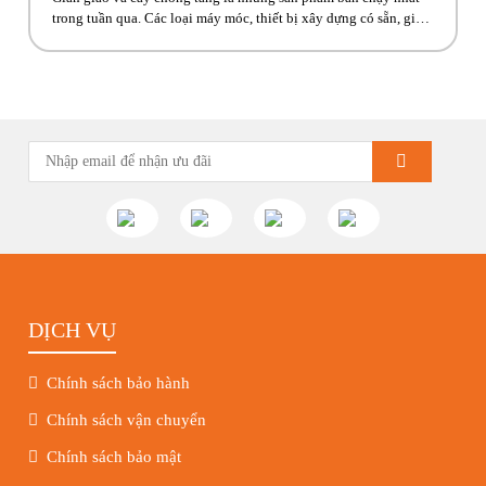
trong tuần qua. Các loại máy móc, thiết bị xây dựng có sẵn, giao
ngay đến công trình cho anh em! Hãy cùng Phúc Bền điểm qua
những hoạt động tiêu biểu trong tuần vừa rồi. Kính chúc quý
khách hàng tuần […]
DỊCH VỤ
Chính sách bảo hành
Chính sách vận chuyển
Chính sách bảo mật