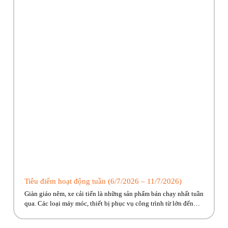
Tiêu điểm hoạt động tuần (6/7/2026 – 11/7/2026)
Giàn giáo nêm, xe cải tiến là những sản phẩm bán chạy nhất tuần
qua. Các loại máy móc, thiết bị phục vụ công trình từ lớn đến
nhỏ Phúc Bền có đủ, cùng nhiều ưu đãi hấp dẫn đang chờ về với
công trình của anh em! Hãy cùng Phúc Bền điểm qua những […]