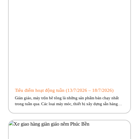
Tiêu điểm hoạt động tuần (13/7/2026 – 18/7/2026)
Giàn giáo, máy trộn bê tông là những sản phẩm bán chạy nhất
trong tuần qua. Các loại máy móc, thiết bị xây dựng sẵn hàng
giao ngay, cùng nhiều ưu đãi hấp dẫn đang chờ đón. Nhanh tay
kẻo lỡ nào anh em ơi!! Hãy cùng Phúc Bền điểm qua những hoạt
động tiêu […]