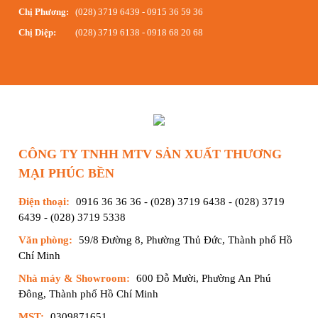
Chị Phương:
(028) 3719 6439
-
0915 36 59 36
Chị Diệp:
(028) 3719 6138
-
0918 68 20 68
CÔNG TY TNHH MTV SẢN XUẤT THƯƠNG
MẠI PHÚC BỀN
Điện thoại:
0916 36 36 36
-
(028) 3719 6438
-
(028) 3719
6439
-
(028) 3719 5338
Văn phòng:
59/8 Đường 8, Phường Thủ Đức, Thành phố Hồ
Chí Minh
Nhà máy & Showroom:
600 Đỗ Mười, Phường An Phú
Đông, Thành phố Hồ Chí Minh
MST:
0309871651