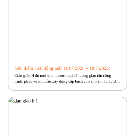
Tiêu điểm hoạt động tuần (13/7/2026 – 18/7/2026)
Giàn giáo H đủ mọi kích thước, mọi số lượng giao tận công
trình, phục vụ nhu cầu xây dựng cấp bách cho anh em. Phúc Bền
đang có nhiều trương trình ưu đãi, hỗ trợ vận chuyển hấp dẫn
dành riêng cho anh em công trình! Hãy cùng Phúc Bền điểm qua
những hoạt […]