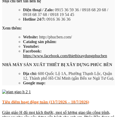
Mọi chi tiết xin liên hệ
Điện thoại / Zalo:
0915 36 59 36 / 0918 68 20 68 /
0918 68 37 68 / 0918 19 54 45
Hotline 24/7:
0916 36 36 36
Xem thêm:
Website:
http://phucben.com/
Catalog sản phẩm:
Youtube:
Facebook:
https://www.facebook.com/thietbixaydungphucben
NHÀ MÁY SẢN XUẤT THIẾT BỊ XÂY DỰNG PHÚC BỀN
Địa chỉ:
600 Quốc Lộ 1A, Phường Thạnh Lộc, Quận
12, Thành phố Hồ Chí Minh (gần Bến xe Ngã Tư Ga).
Google map:
Tiêu điểm hoạt động tuần (13/7/2026 – 18/7/2026)
Giàn giáo H đủ mọi kích thước, mọi số lượng giao tận công trình,