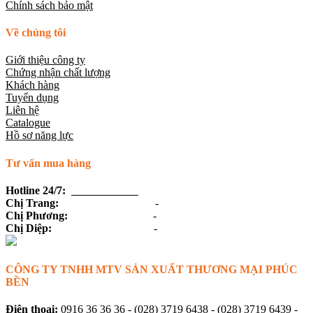
Chính sách bảo mật
Về chúng tôi
Giới thiệu công ty
Chứng nhận chất lượng
Khách hàng
Tuyển dụng
Liên hệ
Catalogue
Hồ sơ năng lực
Tư vấn mua hàng
Hotline 24/7:
0916 36 36 36
Chị Trang:
(028) 3719 6438
-
0918 19 54 45
Chị Phương:
(028) 3719 6439
-
0915 36 59 36
Chị Diệp:
(028) 3719 6138
-
0918 68 20 68
CÔNG TY TNHH MTV SẢN XUẤT THƯƠNG MẠI PHÚC
BỀN
Điện thoại:
0916 36 36 36
-
(028) 3719 6438
-
(028) 3719 6439
-