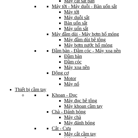
Máy cắt sắt bàn
Máy tời - Máy duỗi - Bàn uốn sắt
Máy tời
Máy duỗi sắt
Bàn uốn sắt
Máy uốn sắt
Máy đầm dùi - Máy bơm hố móng
Máy đầm dùi bê tông
Máy bơm nước hố móng
Đầm bàn - Đầm cóc - Máy xoa nền
Đầm bàn
Đầm cóc
Máy xoa nền
Động cơ
Motor
Máy nổ
Thiết bị cầm tay
Khoan - Đục
Máy đục bê tông
Máy khoan cầm tay
Chà - Đánh bóng
Máy chà
Máy đánh bóng
Cắt - Cưa
Máy cắt cầm tay