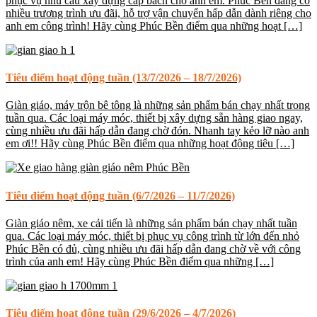
phục vụ nhu cầu xây dựng cấp bách cho anh em. Phúc Bền đang có
nhiều trương trình ưu đãi, hỗ trợ vận chuyển hấp dẫn dành riêng cho
anh em công trình! Hãy cùng Phúc Bền điểm qua những hoạt […]
Tiêu điểm hoạt động tuần (13/7/2026 – 18/7/2026)
Giàn giáo, máy trộn bê tông là những sản phẩm bán chạy nhất trong
tuần qua. Các loại máy móc, thiết bị xây dựng sẵn hàng giao ngay,
cùng nhiều ưu đãi hấp dẫn đang chờ đón. Nhanh tay kẻo lỡ nào anh
em ơi!! Hãy cùng Phúc Bền điểm qua những hoạt động tiêu […]
Tiêu điểm hoạt động tuần (6/7/2026 – 11/7/2026)
Giàn giáo nêm, xe cải tiến là những sản phẩm bán chạy nhất tuần
qua. Các loại máy móc, thiết bị phục vụ công trình từ lớn đến nhỏ
Phúc Bền có đủ, cùng nhiều ưu đãi hấp dẫn đang chờ về với công
trình của anh em! Hãy cùng Phúc Bền điểm qua những […]
Tiêu điểm hoạt động tuần (29/6/2026 – 4/7/2026)