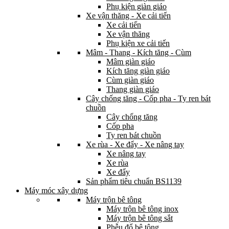
Phụ kiện giàn giáo
Xe vận thăng - Xe cải tiến
Xe cải tiến
Xe vận thăng
Phụ kiện xe cải tiến
Mâm - Thang - Kích tăng - Cùm
Mâm giàn giáo
Kích tăng giàn giáo
Cùm giàn giáo
Thang giàn giáo
Cây chống tăng - Cốp pha - Ty ren bát
chuồn
Cây chống tăng
Cốp pha
Ty ren bát chuồn
Xe rùa - Xe đẩy - Xe nâng tay
Xe nâng tay
Xe rùa
Xe đẩy
Sản phẩm tiêu chuẩn BS1139
Máy móc xây dựng
Máy trộn bê tông
Máy trộn bê tông inox
Máy trộn bê tông sắt
Phễu đổ bê tông