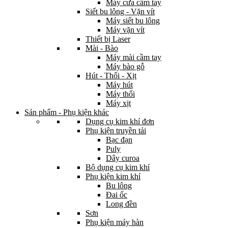
Máy cưa cầm tay
Siết bu lông - Vặn vít
Máy siết bu lông
Máy vặn vít
Thiết bị Laser
Mài - Bào
Máy mài cầm tay
Máy bào gỗ
Hút - Thổi - Xịt
Máy hút
Máy thổi
Máy xịt
Sản phẩm - Phụ kiện khác
Dụng cụ kim khí đơn
Phụ kiện truyền tải
Bạc đạn
Puly
Dây curoa
Bộ dụng cụ kim khí
Phụ kiện kim khí
Bu lông
Đai ốc
Long đền
Sơn
Phụ kiện máy hàn