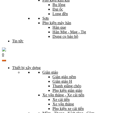
Phụ kiện kim khí
Bu lông
Đai ốc
Long đền
Sơn
Phụ kiện máy hàn
Hàn que
Hàn Mig - Mag - Tig
Dụng cụ bảo hộ
Tin tức
0
Thiết bị xây dựng
Giàn giáo
Giàn giáo nêm
Giàn giáo H
Thanh giằng chéo
Phụ kiện giàn giáo
Xe vận thăng - Xe cải tiến
Xe cải tiến
Xe vận thăng
Phụ kiện xe cải tiến