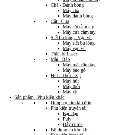
Chà - Đánh bóng
Máy chà
Máy đánh bóng
Cắt - Cưa
Máy cắt cầm tay
Máy cưa cầm tay
Siết bu lông - Vặn vít
Máy siết bu lông
Máy vặn vít
Thiết bị Laser
Mài - Bào
Máy mài cầm tay
Máy bào gỗ
Hút - Thổi - Xịt
Máy hút
Máy thổi
Máy xịt
Sản phẩm - Phụ kiện khác
Dụng cụ kim khí đơn
Phụ kiện truyền tải
Bạc đạn
Puly
Dây curoa
Bộ dụng cụ kim khí