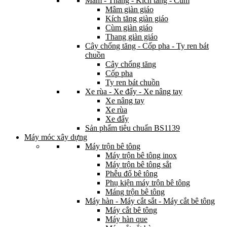
Mâm - Thang - Kích tăng - Cùm
Mâm giàn giáo
Kích tăng giàn giáo
Cùm giàn giáo
Thang giàn giáo
Cây chống tăng - Cốp pha - Ty ren bát
chuồn
Cây chống tăng
Cốp pha
Ty ren bát chuồn
Xe rùa - Xe đẩy - Xe nâng tay
Xe nâng tay
Xe rùa
Xe đẩy
Sản phẩm tiêu chuẩn BS1139
Máy móc xây dựng
Máy trộn bê tông
Máy trộn bê tông inox
Máy trộn bê tông sắt
Phễu đổ bê tông
Phụ kiện máy trộn bê tông
Máng trộn bê tông
Máy hàn - Máy cắt sắt - Máy cắt bê tông
Máy cắt bê tông
Máy hàn que