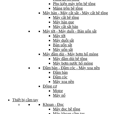
Phụ kiện máy trộn bê tông
Máng trộn bê tông
Máy hàn - Máy cắt sắt - Máy cắt bê tông
Máy cắt bê tông
Máy hàn que
Máy cắt sắt bàn
Máy tời - Máy duỗi - Bàn uốn sắt
Máy tời
Máy duỗi sắt
Bàn uốn sắt
Máy uốn sắt
Máy đầm dùi - Máy bơm hố móng
Máy đầm dùi bê tông
Máy bơm nước hố móng
Đầm bàn - Đầm cóc - Máy xoa nền
Đầm bàn
Đầm cóc
Máy xoa nền
Động cơ
Motor
Máy nổ
Thiết bị cầm tay
Khoan - Đục
Máy đục bê tông
Máy khoan cầm tay