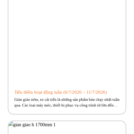
Tiêu điểm hoạt động tuần (6/7/2026 – 11/7/2026)
Giàn giáo nêm, xe cải tiến là những sản phẩm bán chạy nhất tuần
qua. Các loại máy móc, thiết bị phục vụ công trình từ lớn đến
nhỏ Phúc Bền có đủ, cùng nhiều ưu đãi hấp dẫn đang chờ về với
công trình của anh em! Hãy cùng Phúc Bền điểm qua những […]