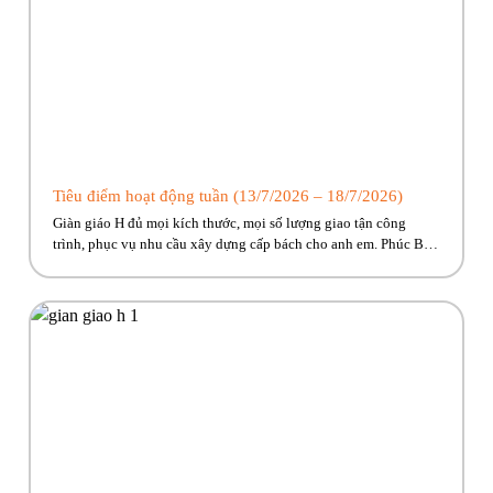
Tiêu điểm hoạt động tuần (13/7/2026 – 18/7/2026)
Giàn giáo H đủ mọi kích thước, mọi số lượng giao tận công
trình, phục vụ nhu cầu xây dựng cấp bách cho anh em. Phúc Bền
đang có nhiều trương trình ưu đãi, hỗ trợ vận chuyển hấp dẫn
dành riêng cho anh em công trình! Hãy cùng Phúc Bền điểm qua
những hoạt […]