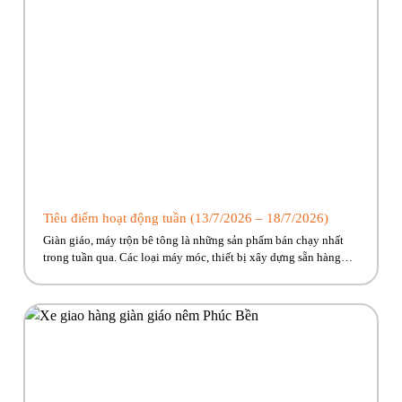
Tiêu điểm hoạt động tuần (13/7/2026 – 18/7/2026)
Giàn giáo, máy trộn bê tông là những sản phẩm bán chạy nhất
trong tuần qua. Các loại máy móc, thiết bị xây dựng sẵn hàng
giao ngay, cùng nhiều ưu đãi hấp dẫn đang chờ đón. Nhanh tay
kẻo lỡ nào anh em ơi!! Hãy cùng Phúc Bền điểm qua những hoạt
động tiêu […]