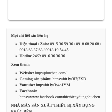
Mọi chi tiết xin liên hệ
Điện thoại / Zalo:
0915 36 59 36
/
0918 68 20 68
/
0918 68 37 68
/
0918 19 54 45
Hotline 24/7:
0916 36 36 36
Xem thêm:
Website:
http://phucben.com/
Catalog sản phẩm:
https://bit.ly/3I7j7XD
Youtube:
http://bit.ly/3s4o1YM
Facebook:
https://www.facebook.com/thietbixaydungphucben
NHÀ MÁY SẢN XUẤT THIẾT BỊ XÂY DỰNG
PHÚC BỀN