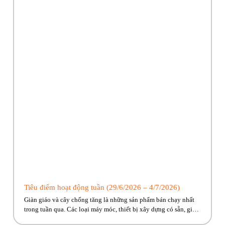
Tiêu điểm hoạt động tuần (29/6/2026 – 4/7/2026)
Giàn giáo và cây chống tăng là những sản phẩm bán chạy nhất
trong tuần qua. Các loại máy móc, thiết bị xây dựng có sẵn, giao
ngay đến công trình cho anh em! Hãy cùng Phúc Bền điểm qua