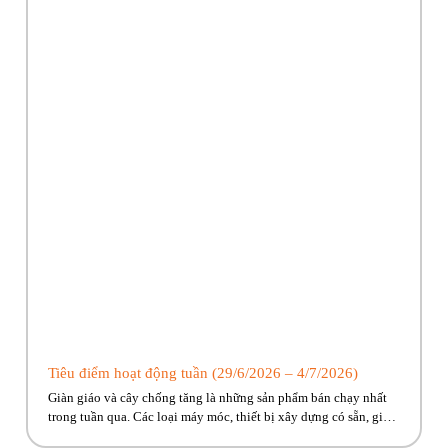
Tiêu điểm hoạt động tuần (29/6/2026 – 4/7/2026)
Giàn giáo và cây chống tăng là những sản phẩm bán chạy nhất
trong tuần qua. Các loại máy móc, thiết bị xây dựng có sẵn, giao
ngay đến công trình cho anh em! Hãy cùng Phúc Bền điểm qua