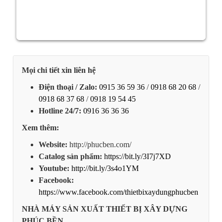
Mọi chi tiết xin liên hệ
Điện thoại / Zalo:
0915 36 59 36
/
0918 68 20 68
/
0918 68 37 68
/
0918 19 54 45
Hotline 24/7:
0916 36 36 36
Xem thêm:
Website:
http://phucben.com/
Catalog sản phẩm:
https://bit.ly/3I7j7XD
Youtube:
http://bit.ly/3s4o1YM
Facebook:
https://www.facebook.com/thietbixaydungphucben
NHÀ MÁY SẢN XUẤT THIẾT BỊ XÂY DỰNG
PHÚC BỀN