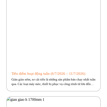
Tiêu điểm hoạt động tuần (6/7/2026 – 11/7/2026)
Giàn giáo nêm, xe cải tiến là những sản phẩm bán chạy nhất tuần
qua. Các loại máy móc, thiết bị phục vụ công trình từ lớn đến
nhỏ Phúc Bền có đủ, cùng nhiều ưu đãi hấp dẫn đang chờ về với
công trình của anh em! Hãy cùng Phúc Bền điểm qua những […]