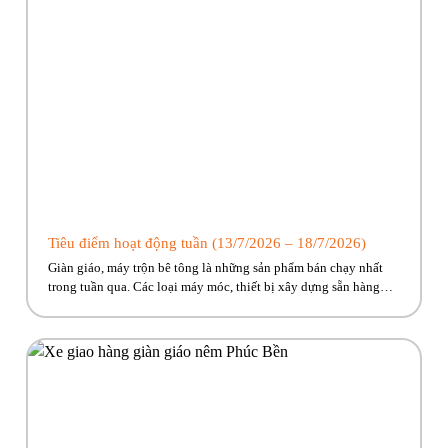
Tiêu điểm hoạt động tuần (13/7/2026 – 18/7/2026)
Giàn giáo, máy trộn bê tông là những sản phẩm bán chạy nhất
trong tuần qua. Các loại máy móc, thiết bị xây dựng sẵn hàng
giao ngay, cùng nhiều ưu đãi hấp dẫn đang chờ đón. Nhanh tay
kẻo lỡ nào anh em ơi!! Hãy cùng Phúc Bền điểm qua những hoạt
động tiêu […]