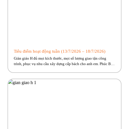
Tiêu điểm hoạt động tuần (13/7/2026 – 18/7/2026)
Giàn giáo H đủ mọi kích thước, mọi số lượng giao tận công
trình, phục vụ nhu cầu xây dựng cấp bách cho anh em. Phúc Bền
đang có nhiều trương trình ưu đãi, hỗ trợ vận chuyển hấp dẫn
dành riêng cho anh em công trình! Hãy cùng Phúc Bền điểm qua
những hoạt […]