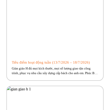
Tiêu điểm hoạt động tuần (13/7/2026 – 18/7/2026)
Giàn giáo H đủ mọi kích thước, mọi số lượng giao tận công
trình, phục vụ nhu cầu xây dựng cấp bách cho anh em. Phúc Bền
đang có nhiều trương trình ưu đãi, hỗ trợ vận chuyển hấp dẫn
dành riêng cho anh em công trình! Hãy cùng Phúc Bền điểm qua
những hoạt […]