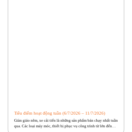
Tiêu điểm hoạt động tuần (6/7/2026 – 11/7/2026)
Giàn giáo nêm, xe cải tiến là những sản phẩm bán chạy nhất tuần
qua. Các loại máy móc, thiết bị phục vụ công trình từ lớn đến
nhỏ Phúc Bền có đủ, cùng nhiều ưu đãi hấp dẫn đang chờ về với