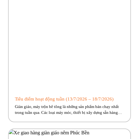
Tiêu điểm hoạt động tuần (13/7/2026 – 18/7/2026)
Giàn giáo, máy trộn bê tông là những sản phẩm bán chạy nhất
trong tuần qua. Các loại máy móc, thiết bị xây dựng sẵn hàng
giao ngay, cùng nhiều ưu đãi hấp dẫn đang chờ đón. Nhanh tay
kẻo lỡ nào anh em ơi!! Hãy cùng Phúc Bền điểm qua những hoạt
động tiêu […]