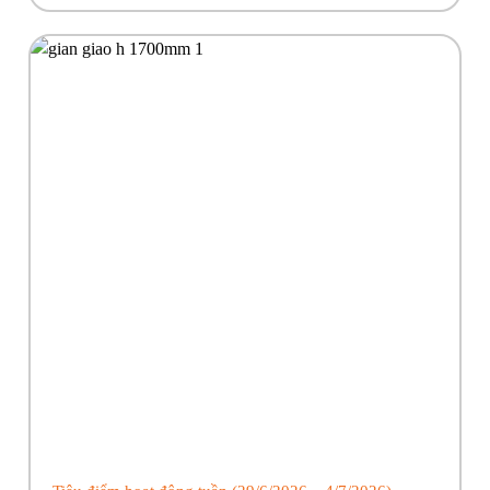
công trình của anh em! Hãy cùng Phúc Bền điểm qua những […]