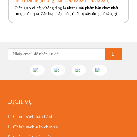
Tiêu điểm hoạt động tuần (29/6/2026 – 4/7/2026)
Giàn giáo và cây chống tăng là những sản phẩm bán chạy nhất
trong tuần qua. Các loại máy móc, thiết bị xây dựng có sẵn, giao
ngay đến công trình cho anh em! Hãy cùng Phúc Bền điểm qua
những hoạt động tiêu biểu trong tuần vừa rồi. Kính chúc quý
khách hàng tuần […]
DỊCH VỤ
Chính sách bảo hành
Chính sách vận chuyển