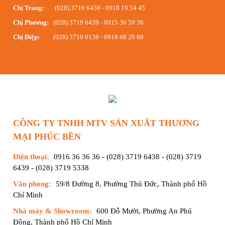
Chị Trang:
(028) 3719 6438
-
0918 19 54 45
Chị Phương:
(028) 3719 6439
-
0915 36 59 36
Chị Diệp:
(028) 3719 6138
-
0918 68 20 68
CÔNG TY TNHH MTV SẢN XUẤT THƯƠNG
MẠI PHÚC BỀN
Điện thoại:
0916 36 36 36
-
(028) 3719 6438
-
(028) 3719
6439
-
(028) 3719 5338
Văn phòng:
59/8 Đường 8, Phường Thủ Đức, Thành phố Hồ
Chí Minh
Nhà máy & Showroom:
600 Đỗ Mười, Phường An Phú
Đông, Thành phố Hồ Chí Minh