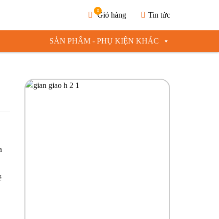
0
Giỏ hàng
Tin tức
SẢN PHẨM - PHỤ KIỆN KHÁC
a
ẽ