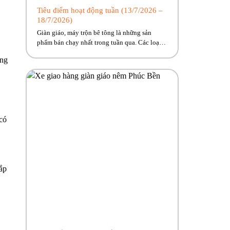
Tiêu điểm hoạt động tuần (13/7/2026 –
18/7/2026)
Giàn giáo, máy trộn bê tông là những sản
phẩm bán chạy nhất trong tuần qua. Các loại
máy móc, thiết bị xây dựng sẵn hàng giao
áng
ngay, cùng nhiều ưu đãi hấp dẫn đang chờ
đón. Nhanh tay kẻo lỡ nào anh em ơi!! Hãy
cùng Phúc Bền điểm qua những hoạt động
tiêu […]
có
lắp