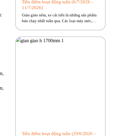
Tiêu điểm hoạt động tuần (6/7/2026 –
11/7/2026)
c
Giàn giáo nêm, xe cải tiến là những sản phẩm
bán chạy nhất tuần qua. Các loại máy móc,
thiết bị phục vụ công trình từ lớn đến nhỏ
Phúc Bền có đủ, cùng nhiều ưu đãi hấp dẫn
đang chờ về với công trình của anh em! Hãy
cùng Phúc Bền điểm qua những […]
n,
n,
Tiêu điểm hoạt động tuần (29/6/2026 –