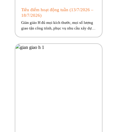
Tiêu điểm hoạt động tuần (13/7/2026 –
18/7/2026)
Giàn giáo H đủ mọi kích thước, mọi số lượng
giao tận công trình, phục vụ nhu cầu xây dựng
cấp bách cho anh em. Phúc Bền đang có nhiều
trương trình ưu đãi, hỗ trợ vận chuyển hấp dẫn
dành riêng cho anh em công trình! Hãy cùng
Phúc Bền điểm qua những hoạt […]