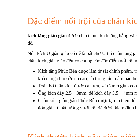
Đặc điểm nổi trội của chân kí
kích tăng giàn giáo
được chia thành kích tăng bằng và
đế.
Nếu
kích U giàn giáo
có đế là bát chữ U thì chân tăng gi
chân kích giàn giáo đều có chung các đặc điểm nổi trội 
Kích tăng Phúc Bền được làm từ sắt chính phẩm, tr
khả năng chịu sức ép cao, tải trọng lớn, đảm bảo t
Toàn bộ thân kích được cán ren, sâu 2mm giúp con 
Ống kích dày 2.5 – 3mm, đế kích dày 3.5 – 4mm m
Chân kích giàn giáo Phúc Bền được tạo ra theo đúng
đơn giản. Chất lượng vượt trội đã được kiểm định b
Kích thước kích đầu giàn giáo