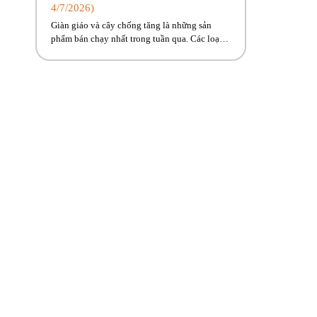
4/7/2026)
Giàn giáo và cây chống tăng là những sản
phẩm bán chạy nhất trong tuần qua. Các loại
máy móc, thiết bị xây dựng có sẵn, giao ngay
đến công trình cho anh em! Hãy cùng Phúc
Bền điểm qua những hoạt động tiêu biểu trong
tuần vừa rồi. Kính chúc quý khách hàng tuần
[…]