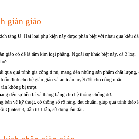
ch giàn giáo
kích tăng U
. Hai loại phụ kiện này được phân biệt với nhau qua kiểu d
àn giáo có đế là tấm kim loại phẳng. Ngoài sự khác biệt này, cả 2 loại
như:
ải qua quá trình gia công tỉ mỉ, mang đến những sản phẩm chất lượng, 
ính ổn định cho hệ giàn giáo và an toàn tuyệt đối cho công nhân.
tán không bị trượt.
ang đến sự bền bỉ và thăng bằng cho hệ thống chống đỡ.
 bản vẽ kỹ thuật, có thông số rõ ràng, đạt chuẩn, giúp quá trình tháo 
ởi Quatest 3, đầu tư 1 lần, sử dụng lâu dài.
, kích chân giàn giáo