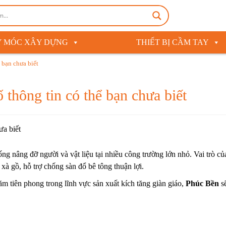
 MÓC XÂY DỰNG
THIẾT BỊ CẦM TAY
 bạn chưa biết
 thông tin có thể bạn chưa biết
ống nâng đỡ người và vật liệu tại nhiều công trường lớn nhỏ. Vai trò củ
ỡ xà gồ, hỗ trợ chống sàn đổ bê tông thuận lợi.
m tiên phong trong lĩnh vực sản xuất
kích tăng giàn giáo
,
Phúc Bền
s