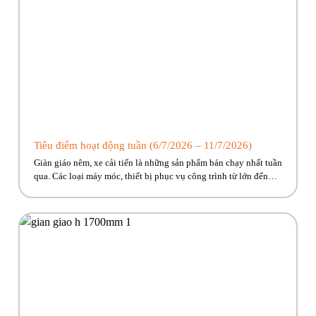
Tiêu điểm hoạt động tuần (6/7/2026 – 11/7/2026)
Giàn giáo nêm, xe cải tiến là những sản phẩm bán chạy nhất tuần
qua. Các loại máy móc, thiết bị phục vụ công trình từ lớn đến
nhỏ Phúc Bền có đủ, cùng nhiều ưu đãi hấp dẫn đang chờ về với
công trình của anh em! Hãy cùng Phúc Bền điểm qua những […]