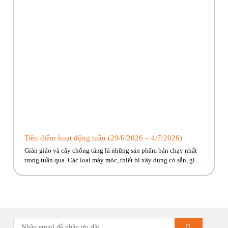
Tiêu điểm hoạt động tuần (29/6/2026 – 4/7/2026)
Giàn giáo và cây chống tăng là những sản phẩm bán chạy nhất
trong tuần qua. Các loại máy móc, thiết bị xây dựng có sẵn, giao
ngay đến công trình cho anh em! Hãy cùng Phúc Bền điểm qua
những hoạt động tiêu biểu trong tuần vừa rồi. Kính chúc quý
khách hàng tuần […]