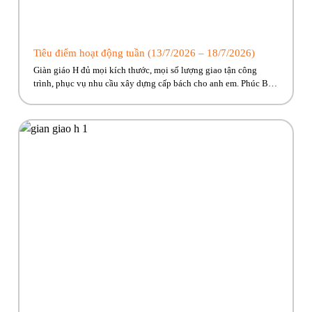
Tiêu điểm hoạt động tuần (13/7/2026 – 18/7/2026)
Giàn giáo H đủ mọi kích thước, mọi số lượng giao tận công
trình, phục vụ nhu cầu xây dựng cấp bách cho anh em. Phúc Bền
đang có nhiều trương trình ưu đãi, hỗ trợ vận chuyển hấp dẫn
dành riêng cho anh em công trình! Hãy cùng Phúc Bền điểm qua
những hoạt […]