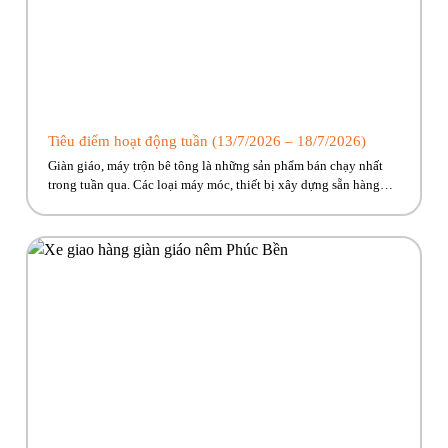
Tiêu điểm hoạt động tuần (13/7/2026 – 18/7/2026)
Giàn giáo, máy trộn bê tông là những sản phẩm bán chạy nhất
trong tuần qua. Các loại máy móc, thiết bị xây dựng sẵn hàng
giao ngay, cùng nhiều ưu đãi hấp dẫn đang chờ đón. Nhanh tay
kẻo lỡ nào anh em ơi!! Hãy cùng Phúc Bền điểm qua những hoạt
động tiêu […]