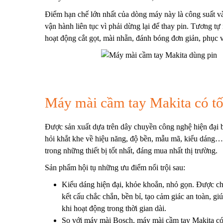
Điểm hạn chế lớn nhất của dòng máy này là công suất và
vận hành liên tục vì phải dừng lại để thay pin.
Tương tự 
hoạt động cắt gọt, mài nhẵn, đánh bóng đơn giản, phục 
Máy mài cầm tay Makita có t
Được sản xuất dựa trên dây chuyền công nghệ hiện đại 
hỏi khắt khe về hiệu năng, độ bền, mẫu mã, kiểu dáng…
trong những thiết bị tốt nhất, đáng mua nhất thị trường.
Sản phẩm hội tụ những ưu điểm nổi trội sau:
Kiểu dáng hiện đại, khỏe khoắn, nhỏ gọn. Được chế 
kết cấu chắc chắn, bền bỉ, tạo cảm giác an toàn, g
khi hoạt động trong thời gian dài.
So với
máy mài Bosch
, máy mài cầm tay Makita có