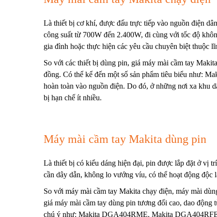
Là thiết bị cơ khí, được đấu trực tiếp vào nguồn điện dâ
công suất từ 700W đến 2.400W, đi cùng với tốc độ không
gia đình hoặc thực hiện các yêu cầu chuyên biệt thuộc l
So với các thiết bị dùng pin, giá máy mài cầm tay Maki
đồng. Có thể kể đến một số sản phẩm tiêu biểu như: 
hoàn toàn vào nguồn điện. Do đó, ở những nơi xa khu dân
bị hạn chế ít nhiều.
Máy mài cầm tay Makita dùng pin
Là thiết bị có kiểu dáng hiện đại, pin được lắp đặt ở v
cần dây dẫn, không lo vướng víu, có thể hoạt động độc 
So với máy mài cầm tay Makita chạy điện, máy mài dùng
giá
máy mài cầm tay
dùng pin tương đối cao, dao động 
chú ý như: Makita DGA404RME, Makita DGA404RFE