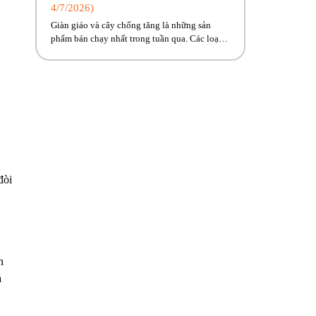
4/7/2026)
Giàn giáo và cây chống tăng là những sản
phẩm bán chạy nhất trong tuần qua. Các loại
máy móc, thiết bị xây dựng có sẵn, giao ngay
đến công trình cho anh em! Hãy cùng Phúc
Bền điểm qua những hoạt động tiêu biểu trong
tuần vừa rồi. Kính chúc quý khách hàng tuần
[…]
đòi
n
ả