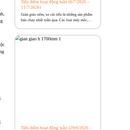
Tiêu điểm hoạt động tuần (6/7/2026 –
11/7/2026)
nh,
Giàn giáo nêm, xe cải tiến là những sản phẩm
bán chạy nhất tuần qua. Các loại máy móc,
ng
thiết bị phục vụ công trình từ lớn đến nhỏ
Phúc Bền có đủ, cùng nhiều ưu đãi hấp dẫn
đang chờ về với công trình của anh em! Hãy
cùng Phúc Bền điểm qua những […]
uộc
ộng
g
g
Tiêu điểm hoạt động tuần (29/6/2026 –