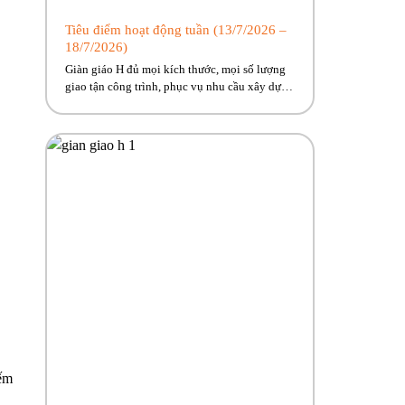
Tiêu điểm hoạt động tuần (13/7/2026 –
18/7/2026)
Giàn giáo H đủ mọi kích thước, mọi số lượng
giao tận công trình, phục vụ nhu cầu xây dựng
cấp bách cho anh em. Phúc Bền đang có nhiều
trương trình ưu đãi, hỗ trợ vận chuyển hấp dẫn
dành riêng cho anh em công trình! Hãy cùng
Phúc Bền điểm qua những hoạt […]
iếm