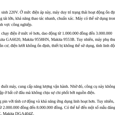
n sinh 220V. Ở mức điện áp này, máy duy trì trạng thái hoạt động ổn đị
 tải lớn, khả năng thao tác nhanh, chuẩn xác.
Máy có thể sử dụng tro
ĩnh vực công nghiệp.
ta chạy điện ở mức rẻ hơn, dao động từ 1.000.000 đồng đến 3.000.000
Makita GA6020, Makita 9558HN, Makita 9553B.
Tuy nhiên, máy phụ th
 cư, điện lưới không ổn định, thiết bị không thể sử dụng, tính linh đ
ị trí đuôi máy, cung cấp năng lượng vận hành. Nhờ đó, công cụ này khôn
lập ở bất cứ đâu mà không chịu sự chi phối bởi nguồn điện.
 pin với tính cơ động và khả năng ứng dụng linh hoạt hơn.
Tuy nhiên,
từ 2.000.000 đồng đến 8.000.000 đồng. Có thể kể đến một số mẫu đán
, Makita DGA404Z.