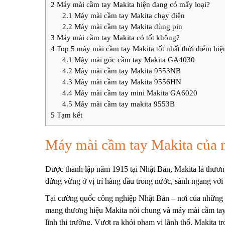
2
Máy mài cầm tay Makita hiện đang có mấy loại?
2.1
Máy mài cầm tay Makita chạy điện
2.2
Máy mài cầm tay Makita dùng pin
3
Máy mài cầm tay Makita có tốt không?
4
Top 5 máy mài cầm tay Makita tốt nhất thời điểm hiện
4.1
Máy mài góc cầm tay Makita GA4030
4.2
Máy mài cầm tay Makita 9553NB
4.3
Máy mài cầm tay Makita 9556HN
4.4
Máy mài cầm tay mini Makita GA6020
4.5
Máy mài cầm tay makita 9553B
5
Tạm kết
Máy mài cầm tay Makita của 
Được thành lập năm 1915 tại Nhật Bản, Makita là thương 
đứng vững ở vị trí hàng đầu trong nước, sánh ngang với
Tại cường quốc công nghiệp Nhật Bản – nơi của những t
mang thương hiệu Makita nói chung và máy mài cầm tay 
lĩnh thị trường.
Vượt ra khỏi phạm vi lãnh thổ, Makita tr