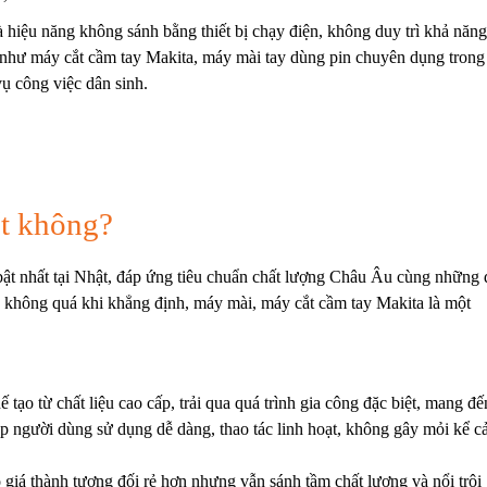
 hiệu năng không sánh bằng thiết bị chạy điện, không duy trì khả năng
như máy cắt cầm tay Makita, máy mài tay dùng pin chuyên dụng trong
vụ công việc dân sinh.
ốt không?
bật nhất tại Nhật, đáp ứng tiêu chuẩn chất lượng Châu Âu cùng những 
 không quá khi khẳng định, máy mài, máy cắt cầm tay Makita là một
tạo từ chất liệu cao cấp, trải qua quá trình gia công đặc biệt, mang đế
iúp người dùng sử dụng dễ dàng, thao tác linh hoạt, không gây mỏi kể c
 giá thành tương đối rẻ hơn nhưng vẫn sánh tầm chất lượng và nổi trội