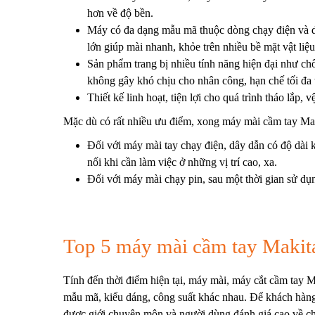
hơn về độ bền.
Máy có đa dạng mẫu mã thuộc dòng chạy điện và dò
lớn giúp mài nhanh, khỏe trên nhiều bề mặt vật liệ
Sản phẩm trang bị nhiều tính năng hiện đại như ch
không gây khó chịu cho nhân công, hạn chế tối đa 
Thiết kế linh hoạt, tiện lợi cho quá trình tháo lắp,
Mặc dù có rất nhiều ưu điểm, xong máy mài cầm tay Maki
Đối với máy mài tay chạy điện, dây dẫn có độ dài
nối khi cần làm việc ở những vị trí cao, xa.
Đối với máy mài chạy pin, sau một thời gian sử dụ
Top 5 máy mài cầm tay Makita 
Tính đến thời điểm hiện tại, máy mài, máy cắt cầm tay M
mẫu mã, kiểu dáng, công suất khác nhau.
Để khách hàng
được giới chuyên môn và người dùng đánh giá cao về c