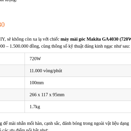
30
DIY, sẽ không còn xa lạ với chiếc
máy
mài góc Makita GA4030 (720
00 – 1.500.000 đồng, cùng thông số kỹ thuật đáng kinh ngạc như sau:
720W
11.000 vòng/phút
100mm
266 x 117 x 95mm
1.7kg
 để mài nhẵn mối hàn, cạnh sắc, đánh bóng trong ngoài vật liệu dạng
 các ưu điểm nổi bật như: