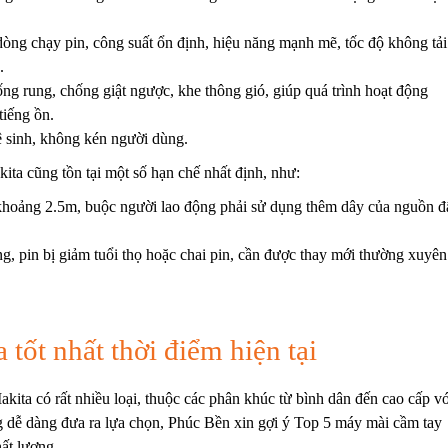
ng chạy pin, công suất ổn định, hiệu năng mạnh mẽ, tốc độ không tải
u.
ống rung, chống giật ngược, khe thông gió, giúp quá trình hoạt động
tiếng ồn.
 vệ sinh, không kén người dùng.
ta cũng tồn tại một số hạn chế nhất định, như:
 khoảng 2.5m, buộc người lao động phải sử dụng thêm dây của nguồn đ
ng, pin bị giảm tuổi thọ hoặc chai pin, cần được thay mới thường xuyê
tốt nhất thời điểm hiện tại
akita có rất nhiều loại, thuộc các phân khúc từ bình dân đến cao cấp vớ
 dễ dàng đưa ra lựa chọn, Phúc Bền xin gợi ý Top 5 máy mài cầm tay
hất lượng.