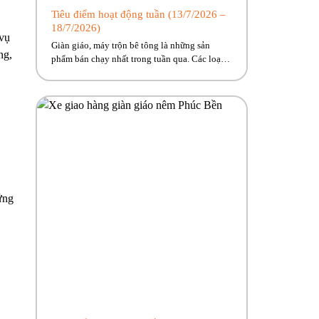
Tiêu điểm hoạt động tuần (13/7/2026 –
18/7/2026)
 vụ
Giàn giáo, máy trộn bê tông là những sản
ng,
phẩm bán chạy nhất trong tuần qua. Các loại
máy móc, thiết bị xây dựng sẵn hàng giao
ngay, cùng nhiều ưu đãi hấp dẫn đang chờ
đón. Nhanh tay kẻo lỡ nào anh em ơi!! Hãy
cùng Phúc Bền điểm qua những hoạt động
tiêu […]
ứng