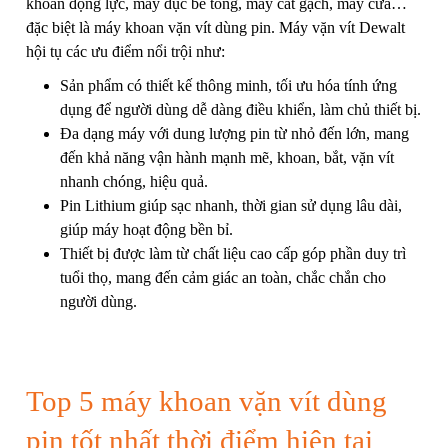
khoan động lực
, máy đục bê tông, máy cắt gạch,
máy cưa
…
đặc biệt là máy khoan vặn vít dùng pin. Máy vặn vít Dewalt
hội tụ các ưu điểm nổi trội như:
Sản phẩm có thiết kế thông minh, tối ưu hóa tính ứng
dụng để người dùng dễ dàng điều khiển, làm chủ thiết bị.
Đa dạng máy với dung lượng pin từ nhỏ đến lớn, mang
đến khả năng vận hành mạnh mẽ, khoan, bắt, vặn vít
nhanh chóng, hiệu quả.
Pin Lithium giúp sạc nhanh, thời gian sử dụng lâu dài,
giúp máy hoạt động bền bỉ.
Thiết bị được làm từ chất liệu cao cấp góp phần duy trì
tuổi thọ, mang đến cảm giác an toàn, chắc chắn cho
người dùng.
Top 5 máy khoan vặn vít dùng
pin tốt nhất thời điểm hiện tại