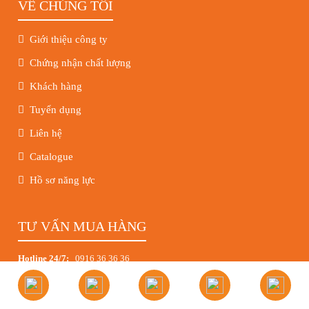
VỀ CHÚNG TÔI
Giới thiệu công ty
Chứng nhận chất lượng
Khách hàng
Tuyển dụng
Liên hệ
Catalogue
Hồ sơ năng lực
TƯ VẤN MUA HÀNG
Hotline 24/7:
0916 36 36 36
Chị Trang:
(028) 3719 6438
-
0918 19 54 45
Chị Phương:
(028) 3719 6439
-
0915 36 59 36