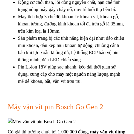
Động cơ chổi than, lõi đồng nguyên chất, hạn chế tình
trạng nóng máy gây cháy nổ, duy trì tuổi thọ bền bỉ.
Máy tích hợp 3 chế độ khoan là: khoan vít, khoan gỗ,
khoan tường, đường kính khoan tối đa trên gỗ là 35mm,
trên kim loại là 10mm.
Sản phẩm trang bị các tính năng hiện đại như: đảo chiều
mũi khoan, đầu kẹp mũi khoan tự động, chuông cảnh
báo khi lực xoắn không đủ, hệ thống ECP bảo vệ pin
thông minh, đèn LED chiếu sáng.
Pin Li-ion 18V giúp sạc nhanh, kéo dài thời gian sử
dụng, cung cấp cho máy một nguồn năng lượng mạnh
mẽ để khoan, bắt, vặn vít trơn tru.
Máy vặn vít pin Bosch Go Gen 2
Có giá thị trường chưa tới 1.000.000 đồng,
máy vặn vít dùng