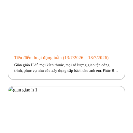
Tiêu điểm hoạt động tuần (13/7/2026 – 18/7/2026)
Giàn giáo H đủ mọi kích thước, mọi số lượng giao tận công
trình, phục vụ nhu cầu xây dựng cấp bách cho anh em. Phúc Bền
đang có nhiều trương trình ưu đãi, hỗ trợ vận chuyển hấp dẫn
dành riêng cho anh em công trình! Hãy cùng Phúc Bền điểm qua
những hoạt […]