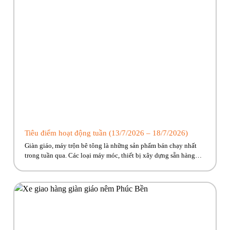
Tiêu điểm hoạt động tuần (13/7/2026 – 18/7/2026)
Giàn giáo, máy trộn bê tông là những sản phẩm bán chạy nhất
trong tuần qua. Các loại máy móc, thiết bị xây dựng sẵn hàng
giao ngay, cùng nhiều ưu đãi hấp dẫn đang chờ đón. Nhanh tay
kẻo lỡ nào anh em ơi!! Hãy cùng Phúc Bền điểm qua những hoạt
động tiêu […]