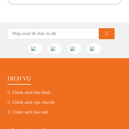
ngay đến công trình cho anh em! Hãy cùng Phúc Bền điểm qua
những hoạt động tiêu biểu trong tuần vừa rồi. Kính chúc quý
khách hàng tuần […]
DỊCH VỤ
Chính sách bảo hành
Chính sách vận chuyển
Chính sách bảo mật