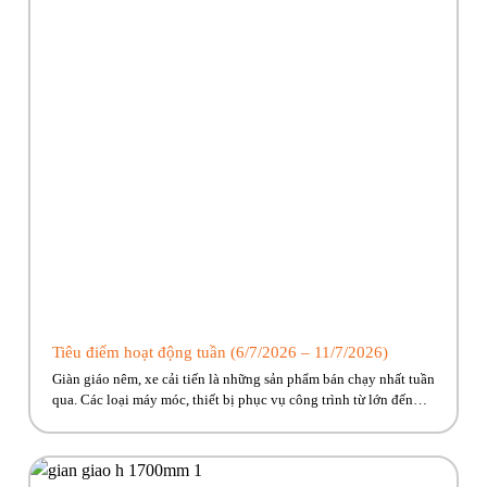
Tiêu điểm hoạt động tuần (6/7/2026 – 11/7/2026)
Giàn giáo nêm, xe cải tiến là những sản phẩm bán chạy nhất tuần
qua. Các loại máy móc, thiết bị phục vụ công trình từ lớn đến
nhỏ Phúc Bền có đủ, cùng nhiều ưu đãi hấp dẫn đang chờ về với
công trình của anh em! Hãy cùng Phúc Bền điểm qua những […]