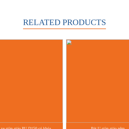
RELATED PRODUCTS
 xe giàn giáo PU D150 có khóa
Bát U giàn giáo nêm