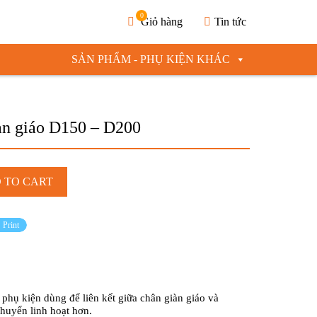
0
Giỏ hàng
Tin tức
SẢN PHẨM - PHỤ KIỆN KHÁC
àn giáo D150 – D200
 TO CART
Print
phụ kiện dùng để liên kết giữa chân giàn giáo và
chuyển linh hoạt hơn.