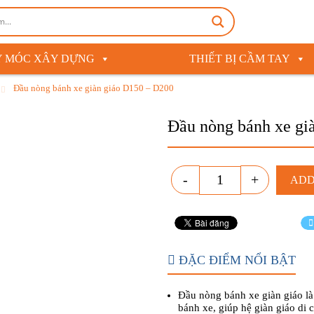
 MÓC XÂY DỰNG
THIẾT BỊ CẦM TAY
Đầu nòng bánh xe giàn giáo D150 – D200
Đầu nòng bánh xe gi
Quantity
-
+
ADD
ĐẶC ĐIỂM NỔI BẬT
Đầu nòng bánh xe giàn giáo là 
bánh xe, giúp hệ giàn giáo di 