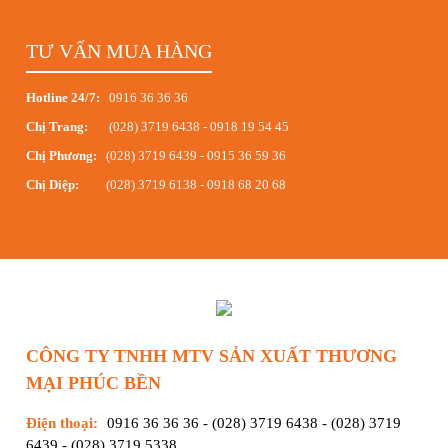
TƯ VẤN MUA HÀNG
Hotline 24/7:
0916 36 36 36
Chị Trang:
(028) 3719 6438
-
0918 19 54 45
Chị Phương:
(028) 3719 6439
-
0915 36 59 36
Chị Diệp:
(028) 3719 6138
-
0918 68 20 68
CÔNG TY TNHH MTV SẢN XUẤT THƯƠNG
MẠI PHÚC BỀN
Điện thoại:
0916 36 36 36
-
(028) 3719 6438
-
(028) 3719
6439
-
(028) 3719 5338