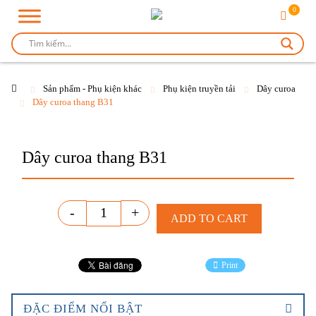
0
Sản phẩm - Phụ kiện khác
Phụ kiện truyền tải
Dây curoa
Dây curoa thang B31
Dây curoa thang B31
Quantity
-
+
ADD TO CART
Print
ĐẶC ĐIỂM NỔI BẬT