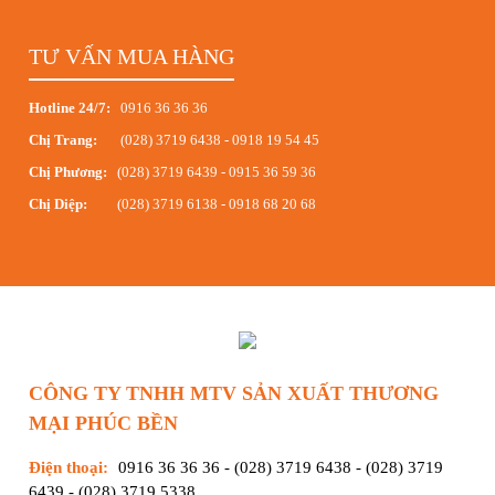
TƯ VẤN MUA HÀNG
Hotline 24/7:
0916 36 36 36
Chị Trang:
(028) 3719 6438
-
0918 19 54 45
Chị Phương:
(028) 3719 6439
-
0915 36 59 36
Chị Diệp:
(028) 3719 6138
-
0918 68 20 68
CÔNG TY TNHH MTV SẢN XUẤT THƯƠNG
MẠI PHÚC BỀN
Điện thoại:
0916 36 36 36
-
(028) 3719 6438
-
(028) 3719
6439
-
(028) 3719 5338