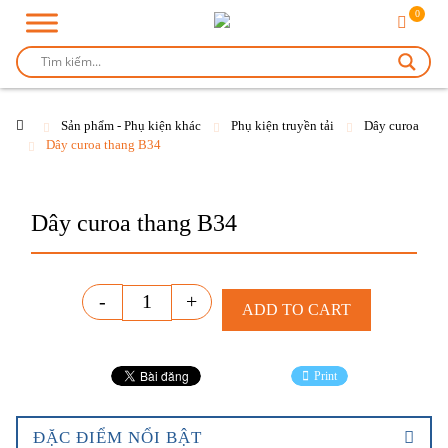
0
Sản phẩm - Phụ kiện khác
Phụ kiện truyền tải
Dây curoa
Dây curoa thang B34
Dây curoa thang B34
Quantity
-
+
ADD TO CART
Print
ĐẶC ĐIỂM NỔI BẬT