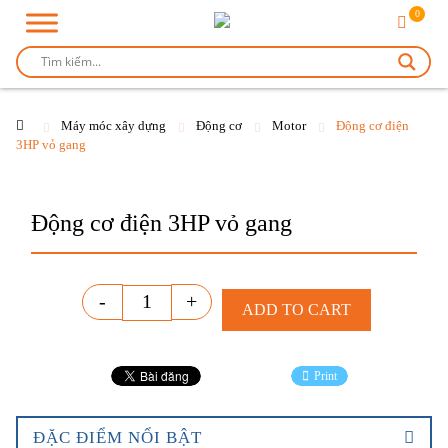
0
Máy móc xây dựng
Động cơ
Motor
Động cơ điện
3HP vỏ gang
Động cơ điện 3HP vỏ gang
Quantity
-
+
ADD TO CART
Print
ĐẶC ĐIỂM NỔI BẬT