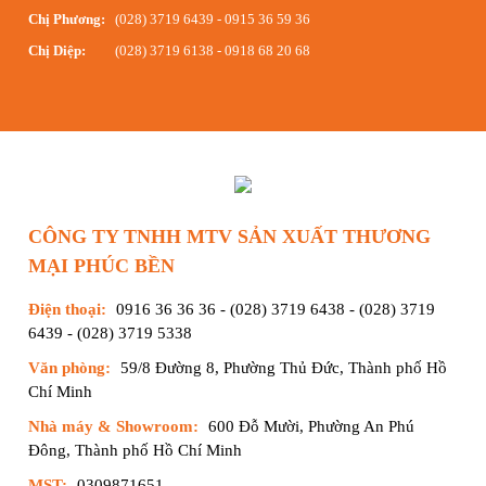
Chị Phương:
(028) 3719 6439
-
0915 36 59 36
Chị Diệp:
(028) 3719 6138
-
0918 68 20 68
CÔNG TY TNHH MTV SẢN XUẤT THƯƠNG
MẠI PHÚC BỀN
Điện thoại:
0916 36 36 36
-
(028) 3719 6438
-
(028) 3719
6439
-
(028) 3719 5338
Văn phòng:
59/8 Đường 8, Phường Thủ Đức, Thành phố Hồ
Chí Minh
Nhà máy & Showroom:
600 Đỗ Mười, Phường An Phú
Đông, Thành phố Hồ Chí Minh
MST:
0309871651