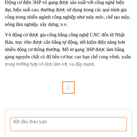
Động cơ điện 3HP vỏ gang
được sản xuất với công nghệ hiện
đại, hiệu suất cao, thường được sử dụng trong các quá trình gia
công trong nhiều ngành công nghiệp như máy móc, chế tạo máy,
nông lâm nghiệp, xây dựng, v.v.
Vỏ động cơ được gia công bằng công nghệ CNC đến từ Nhật
Bản, trục rôto được cân bằng tự động, tiết kiệm điện năng hơn
nhiều động cơ thông thường.
Mô tơ
gang 3HP được làm bằng
gang nguyên chất có độ bền cơ học cao hạn chế cong vênh, xoắn
trong trường hợp vô tình làm rơi, va đập mạnh.
Thông số kỹ thuật động cơ điện 3HP vỏ gang
Công suất:
3HP
Điện áp định mức: 220V
Hệ số công suất: 1.15
Tần số: 50Hz
Tốc độ vòng quay: 1450 vòng/phút