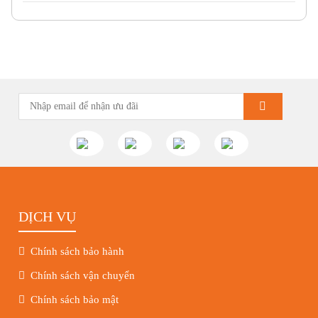
Nhiệt độ môi trường: 40 độ C
Cấp cách điện: F
Trọng lượng: 29.5kg
Kích thước (mm): 390 x 280 x 230
Liên hệ chúng tôi ngay
DỊCH VỤ
Chính sách bảo hành
Chính sách vận chuyển
Chính sách bảo mật