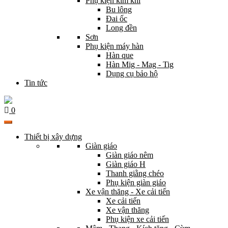
Phụ kiện kim khí
Bu lông
Đai ốc
Long đền
Sơn
Phụ kiện máy hàn
Hàn que
Hàn Mig - Mag - Tig
Dụng cụ bảo hộ
Tin tức
0
Thiết bị xây dựng
Giàn giáo
Giàn giáo nêm
Giàn giáo H
Thanh giằng chéo
Phụ kiện giàn giáo
Xe vận thăng - Xe cải tiến
Xe cải tiến
Xe vận thăng
Phụ kiện xe cải tiến