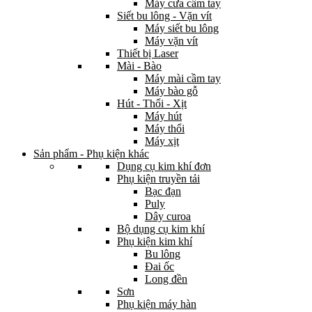
Máy cưa cầm tay
Siết bu lông - Vặn vít
Máy siết bu lông
Máy vặn vít
Thiết bị Laser
Mài - Bào
Máy mài cầm tay
Máy bào gỗ
Hút - Thổi - Xịt
Máy hút
Máy thổi
Máy xịt
Sản phẩm - Phụ kiện khác
Dụng cụ kim khí đơn
Phụ kiện truyền tải
Bạc đạn
Puly
Dây curoa
Bộ dụng cụ kim khí
Phụ kiện kim khí
Bu lông
Đai ốc
Long đền
Sơn
Phụ kiện máy hàn