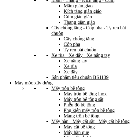
Mâm - Thang - Kích tăng - Cùm
Mâm giàn giáo
Kích tăng giàn giáo
Cùm giàn giáo
Thang giàn giáo
Cây chống tăng - Cốp pha - Ty ren bát
chuồn
Cây chống tăng
Cốp pha
Ty ren bát chuồn
Xe rùa - Xe đẩy - Xe nâng tay
Xe nâng tay
Xe rùa
Xe đẩy
Sản phẩm tiêu chuẩn BS1139
Máy móc xây dựng
Máy trộn bê tông
Máy trộn bê tông inox
Máy trộn bê tông sắt
Phễu đổ bê tông
Phụ kiện máy trộn bê tông
Máng trộn bê tông
Máy hàn - Máy cắt sắt - Máy cắt bê tông
Máy cắt bê tông
Máy hàn que