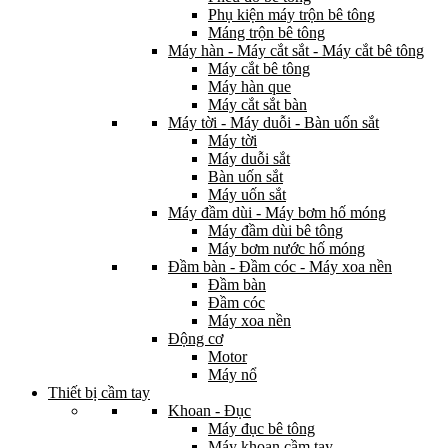
Phụ kiện máy trộn bê tông
Máng trộn bê tông
Máy hàn - Máy cắt sắt - Máy cắt bê tông
Máy cắt bê tông
Máy hàn que
Máy cắt sắt bàn
Máy tời - Máy duỗi - Bàn uốn sắt
Máy tời
Máy duỗi sắt
Bàn uốn sắt
Máy uốn sắt
Máy đầm dùi - Máy bơm hố móng
Máy đầm dùi bê tông
Máy bơm nước hố móng
Đầm bàn - Đầm cóc - Máy xoa nền
Đầm bàn
Đầm cóc
Máy xoa nền
Động cơ
Motor
Máy nổ
Thiết bị cầm tay
Khoan - Đục
Máy đục bê tông
Máy khoan cầm tay