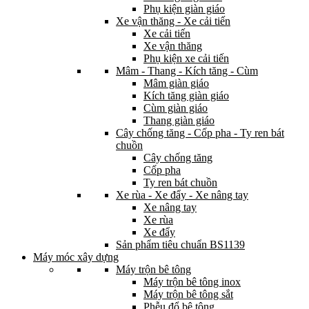
Phụ kiện giàn giáo
Xe vận thăng - Xe cải tiến
Xe cải tiến
Xe vận thăng
Phụ kiện xe cải tiến
Mâm - Thang - Kích tăng - Cùm
Mâm giàn giáo
Kích tăng giàn giáo
Cùm giàn giáo
Thang giàn giáo
Cây chống tăng - Cốp pha - Ty ren bát
chuồn
Cây chống tăng
Cốp pha
Ty ren bát chuồn
Xe rùa - Xe đẩy - Xe nâng tay
Xe nâng tay
Xe rùa
Xe đẩy
Sản phẩm tiêu chuẩn BS1139
Máy móc xây dựng
Máy trộn bê tông
Máy trộn bê tông inox
Máy trộn bê tông sắt
Phễu đổ bê tông