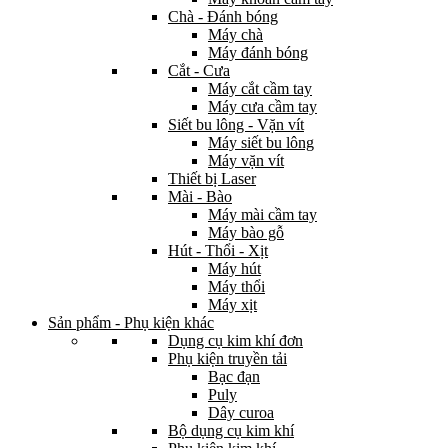
Chà - Đánh bóng
Máy chà
Máy đánh bóng
Cắt - Cưa
Máy cắt cầm tay
Máy cưa cầm tay
Siết bu lông - Vặn vít
Máy siết bu lông
Máy vặn vít
Thiết bị Laser
Mài - Bào
Máy mài cầm tay
Máy bào gỗ
Hút - Thổi - Xịt
Máy hút
Máy thổi
Máy xịt
Sản phẩm - Phụ kiện khác
Dụng cụ kim khí đơn
Phụ kiện truyền tải
Bạc đạn
Puly
Dây curoa
Bộ dụng cụ kim khí