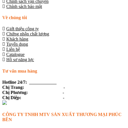
Chính sách vận chuyển
Chính sách bảo mật
Về chúng tôi
Giới thiệu công ty
Chứng nhận chất lượng
Khách hàng
Tuyển dụng
Liên hệ
Catalogue
Hồ sơ năng lực
Tư vấn mua hàng
Hotline 24/7:
0916 36 36 36
Chị Trang:
(028) 3719 6438
-
0918 19 54 45
Chị Phương:
(028) 3719 6439
-
0915 36 59 36
Chị Diệp:
(028) 3719 6138
-
0918 68 20 68
CÔNG TY TNHH MTV SẢN XUẤT THƯƠNG MẠI PHÚC
BỀN