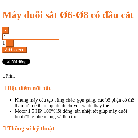
Máy duỗi sắt Ø6-Ø8 có đầu cắt
Quantity
-
1
+
Add to cart
Print
Đặc điểm nổi bật
Khung máy cấu tạo vững chắc, gọn gàng, các bộ phận có thể
tháo rời, dễ tháo lắp, dễ di chuyển và dễ thay thế.
Motor 1.5 HP
, 100% lõi đồng, tản nhiệt tốt giúp máy duỗi
hoạt động nhẹ nhàng và liên tục.
Thông số kỹ thuật