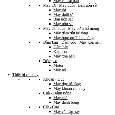
Máy cắt sắt bàn
Máy tời - Máy duỗi - Bàn uốn sắt
Máy tời
Máy duỗi sắt
Bàn uốn sắt
Máy uốn sắt
Máy đầm dùi - Máy bơm hố móng
Máy đầm dùi bê tông
Máy bơm nước hố móng
Đầm bàn - Đầm cóc - Máy xoa nền
Đầm bàn
Đầm cóc
Máy xoa nền
Động cơ
Motor
Máy nổ
Thiết bị cầm tay
Khoan - Đục
Máy đục bê tông
Máy khoan cầm tay
Chà - Đánh bóng
Máy chà
Máy đánh bóng
Cắt - Cưa
Máy cắt cầm tay