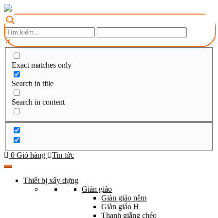
Exact matches only
Search in title
Search in content
0
Giỏ hàng
Tin tức
Thiết bị xây dựng
Giàn giáo
Giàn giáo nêm
Giàn giáo H
Thanh giằng chéo