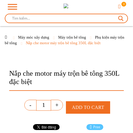
0
Máy móc xây dựng
Máy trộn bê tông
Phụ kiện máy trộn
bê tông
Nắp che motor máy trộn bê tông 350L đặc biệt
Nắp che motor máy trộn bê tông 350L
đặc biệt
Quantity
-
+
ADD TO CART
Print