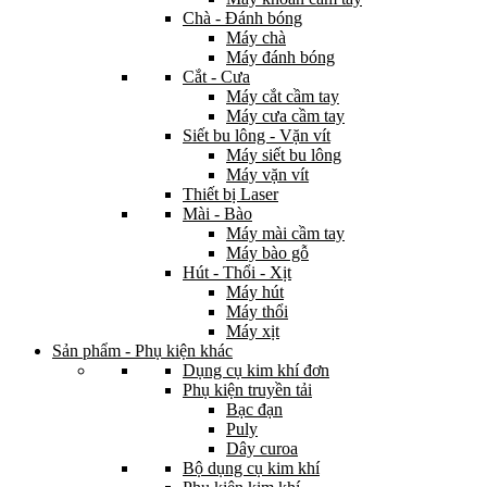
Chà - Đánh bóng
Máy chà
Máy đánh bóng
Cắt - Cưa
Máy cắt cầm tay
Máy cưa cầm tay
Siết bu lông - Vặn vít
Máy siết bu lông
Máy vặn vít
Thiết bị Laser
Mài - Bào
Máy mài cầm tay
Máy bào gỗ
Hút - Thổi - Xịt
Máy hút
Máy thổi
Máy xịt
Sản phẩm - Phụ kiện khác
Dụng cụ kim khí đơn
Phụ kiện truyền tải
Bạc đạn
Puly
Dây curoa
Bộ dụng cụ kim khí