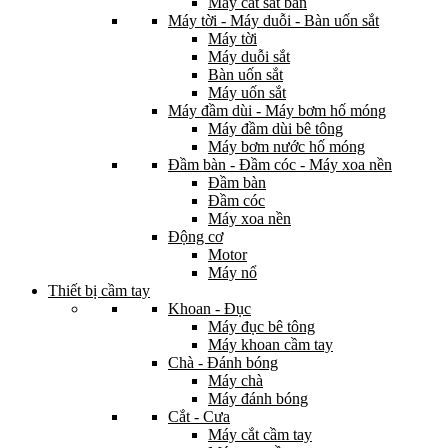
Máy cắt sắt bàn
Máy tời - Máy duỗi - Bàn uốn sắt
Máy tời
Máy duỗi sắt
Bàn uốn sắt
Máy uốn sắt
Máy đầm dùi - Máy bơm hố móng
Máy đầm dùi bê tông
Máy bơm nước hố móng
Đầm bàn - Đầm cóc - Máy xoa nền
Đầm bàn
Đầm cóc
Máy xoa nền
Động cơ
Motor
Máy nổ
Thiết bị cầm tay
Khoan - Đục
Máy đục bê tông
Máy khoan cầm tay
Chà - Đánh bóng
Máy chà
Máy đánh bóng
Cắt - Cưa
Máy cắt cầm tay