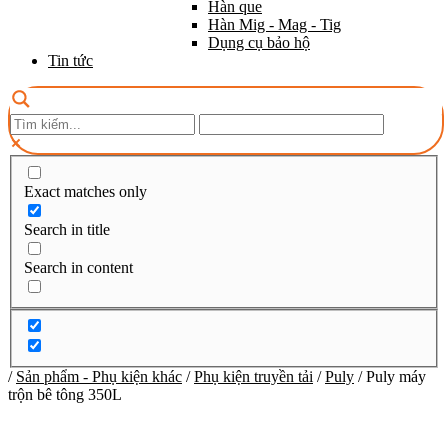
Hàn que
Hàn Mig - Mag - Tig
Dụng cụ bảo hộ
Tin tức
Exact matches only
Search in title
Search in content
/
Sản phẩm - Phụ kiện khác
/
Phụ kiện truyền tải
/
Puly
/
Puly máy
trộn bê tông 350L