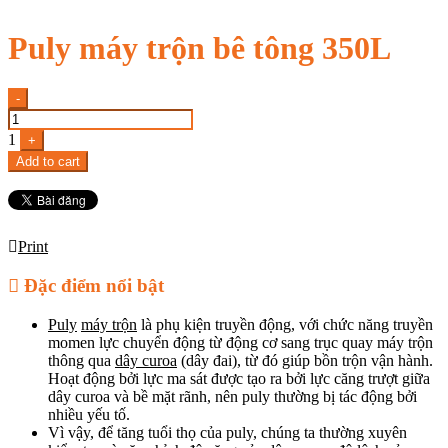
Puly máy trộn bê tông 350L
Quantity
-
1
+
Add to cart
Print
Đặc điểm nổi bật
Puly
máy trộn
là phụ kiện truyền động, với chức năng truyền
momen lực chuyển động từ động cơ sang trục quay máy trộn
thông qua
dây curoa
(dây đai), từ đó giúp bồn trộn vận hành.
Hoạt động bởi lực ma sát được tạo ra bởi lực căng trượt giữa
dây curoa và bề mặt rãnh, nên puly thường bị tác động bởi
nhiều yếu tố.
Vì vậy, để tăng tuổi thọ của puly, chúng ta thường xuyên