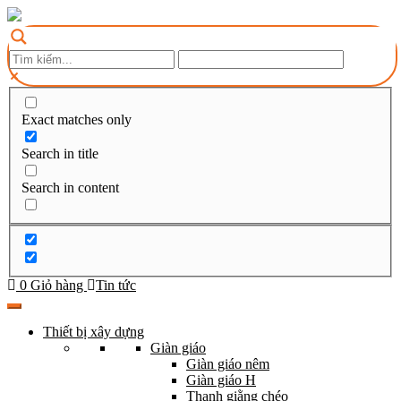
Exact matches only
Search in title
Search in content
0
Giỏ hàng
Tin tức
Thiết bị xây dựng
Giàn giáo
Giàn giáo nêm
Giàn giáo H
Thanh giằng chéo