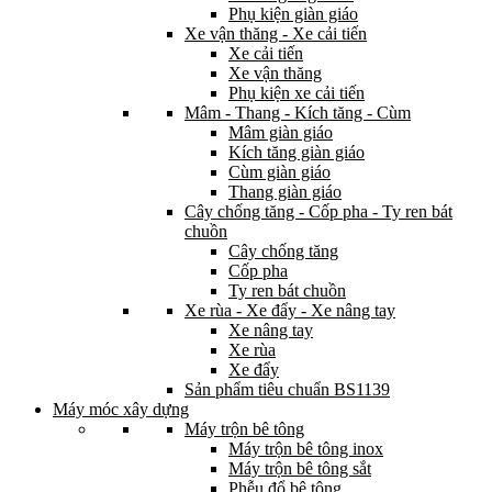
Phụ kiện giàn giáo
Xe vận thăng - Xe cải tiến
Xe cải tiến
Xe vận thăng
Phụ kiện xe cải tiến
Mâm - Thang - Kích tăng - Cùm
Mâm giàn giáo
Kích tăng giàn giáo
Cùm giàn giáo
Thang giàn giáo
Cây chống tăng - Cốp pha - Ty ren bát
chuồn
Cây chống tăng
Cốp pha
Ty ren bát chuồn
Xe rùa - Xe đẩy - Xe nâng tay
Xe nâng tay
Xe rùa
Xe đẩy
Sản phẩm tiêu chuẩn BS1139
Máy móc xây dựng
Máy trộn bê tông
Máy trộn bê tông inox
Máy trộn bê tông sắt
Phễu đổ bê tông