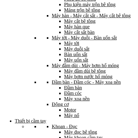
Phụ kiện máy trộn bê tông
Máng trộn bê tông
Máy hàn - Máy cắt sắt - Máy cắt bê tông
Máy cắt bê tông
Máy hàn que
Máy cắt sắt bàn
Máy tời - Máy duỗi - Bàn uốn sắt
Máy tời
Máy duỗi sắt
Bàn uốn sắt
Máy uốn sắt
Máy đầm dùi - Máy bơm hố móng
Máy đầm dùi bê tông
Máy bơm nước hố móng
Đầm bàn - Đầm cóc - Máy xoa nền
Đầm bàn
Đầm cóc
Máy xoa nền
Động cơ
Motor
Máy nổ
Thiết bị cầm tay
Khoan - Đục
Máy đục bê tông
Máy khoan cầm tay