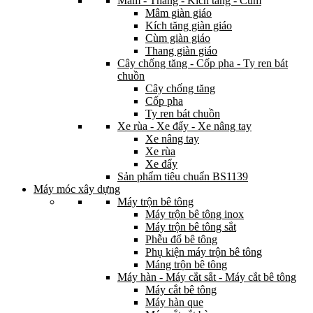
Mâm - Thang - Kích tăng - Cùm
Mâm giàn giáo
Kích tăng giàn giáo
Cùm giàn giáo
Thang giàn giáo
Cây chống tăng - Cốp pha - Ty ren bát
chuồn
Cây chống tăng
Cốp pha
Ty ren bát chuồn
Xe rùa - Xe đẩy - Xe nâng tay
Xe nâng tay
Xe rùa
Xe đẩy
Sản phẩm tiêu chuẩn BS1139
Máy móc xây dựng
Máy trộn bê tông
Máy trộn bê tông inox
Máy trộn bê tông sắt
Phễu đổ bê tông
Phụ kiện máy trộn bê tông
Máng trộn bê tông
Máy hàn - Máy cắt sắt - Máy cắt bê tông
Máy cắt bê tông
Máy hàn que