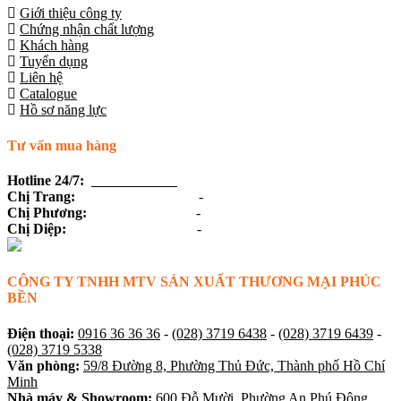
Giới thiệu công ty
Chứng nhận chất lượng
Khách hàng
Tuyển dụng
Liên hệ
Catalogue
Hồ sơ năng lực
Tư vấn mua hàng
Hotline 24/7:
0916 36 36 36
Chị Trang:
(028) 3719 6438
-
0918 19 54 45
Chị Phương:
(028) 3719 6439
-
0915 36 59 36
Chị Diệp:
(028) 3719 6138
-
0918 68 20 68
CÔNG TY TNHH MTV SẢN XUẤT THƯƠNG MẠI PHÚC
BỀN
Điện thoại:
0916 36 36 36
-
(028) 3719 6438
-
(028) 3719 6439
-
(028) 3719 5338
Văn phòng:
59/8 Đường 8, Phường Thủ Đức, Thành phố Hồ Chí
Minh
Nhà máy & Showroom:
600 Đỗ Mười, Phường An Phú Đông,