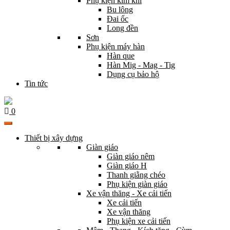
Phụ kiện kim khí
Bu lông
Đai ốc
Long đền
Sơn
Phụ kiện máy hàn
Hàn que
Hàn Mig - Mag - Tig
Dụng cụ bảo hộ
Tin tức
0
Thiết bị xây dựng
Giàn giáo
Giàn giáo nêm
Giàn giáo H
Thanh giằng chéo
Phụ kiện giàn giáo
Xe vận thăng - Xe cải tiến
Xe cải tiến
Xe vận thăng
Phụ kiện xe cải tiến