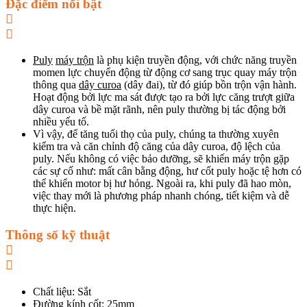
Đặc điểm nổi bật
Puly
máy trộn
là phụ kiện truyền động, với chức năng truyền
momen lực chuyển động từ động cơ sang trục quay máy trộn
thông qua
dây curoa
(dây đai), từ đó giúp bồn trộn vận hành.
Hoạt động bởi lực ma sát được tạo ra bởi lực căng trượt giữa
dây curoa và bề mặt rãnh, nên puly thường bị tác động bởi
nhiều yếu tố.
Vì vậy, để tăng tuổi thọ của puly, chúng ta thường xuyên
kiểm tra và căn chỉnh độ căng của dây curoa, độ lệch của
puly. Nếu không có việc bảo dưỡng, sẽ khiến máy trộn gặp
các sự cố như: mất cân bằng động, hư cốt puly hoặc tệ hơn có
thể khiển motor bị hư hỏng. Ngoài ra, khi puly đã hao mòn,
việc thay mới là phương pháp nhanh chóng, tiết kiệm và dễ
thực hiện.
Thông số kỹ thuật
Chất liệu: Sắt
Đường kính cốt: 25mm