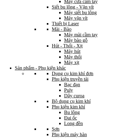
Máy cưa cầm tay
Siết bu lông - Vặn vít
Máy siết bu lông
Máy vặn vít
Thiết bị Laser
Mài - Bào
Máy mài cầm tay
Máy bào gỗ
Hút - Thổi - Xịt
Máy hút
Máy thổi
Máy xịt
Sản phẩm - Phụ kiện khác
Dụng cụ kim khí đơn
Phụ kiện truyền tải
Bạc đạn
Puly
Dây curoa
Bộ dụng cụ kim khí
Phụ kiện kim khí
Bu lông
Đai ốc
Long đền
Sơn
Phụ kiện máy hàn