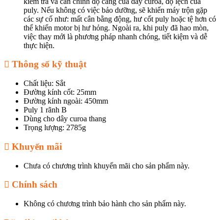
kiểm tra và căn chỉnh độ căng của dây curoa, độ lệch của
puly. Nếu không có việc bảo dưỡng, sẽ khiến máy trộn gặp
các sự cố như: mất cân bằng động, hư cốt puly hoặc tệ hơn có
thể khiển motor bị hư hỏng. Ngoài ra, khi puly đã hao mòn,
việc thay mới là phương pháp nhanh chóng, tiết kiệm và dễ
thực hiện.
Thông số kỹ thuật
Chất liệu: Sắt
Đường kính cốt: 25mm
Đường kính ngoài: 450mm
Puly 1 rãnh B
Dùng cho dây curoa thang
Trọng lượng: 2785g
Khuyến mãi
Chưa có chương trình khuyến mãi cho sản phẩm này.
Chính sách
Không có chương trình bảo hành cho sản phẩm này.