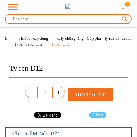
0
Thiết bị xây dựng
Cây chống tăng - Cốp pha - Ty ren bát chuồn
Ty ren bát chuồn
Ty ren D12
Ty ren D12
Quantity
-
+
ADD TO CART
Print
ĐẶC ĐIỂM NỔI BẬT