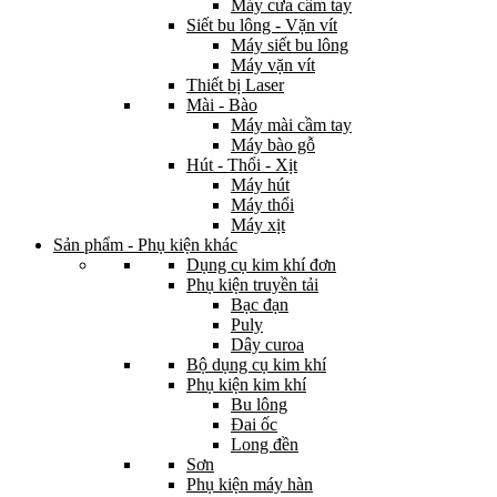
Máy cưa cầm tay
Siết bu lông - Vặn vít
Máy siết bu lông
Máy vặn vít
Thiết bị Laser
Mài - Bào
Máy mài cầm tay
Máy bào gỗ
Hút - Thổi - Xịt
Máy hút
Máy thổi
Máy xịt
Sản phẩm - Phụ kiện khác
Dụng cụ kim khí đơn
Phụ kiện truyền tải
Bạc đạn
Puly
Dây curoa
Bộ dụng cụ kim khí
Phụ kiện kim khí
Bu lông
Đai ốc
Long đền
Sơn
Phụ kiện máy hàn