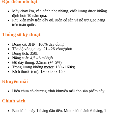
Đặc điểm nổi bật
Máy chạy êm, vận hành nhẹ nhàng, chất lượng được khẳng
định hơn 10 năm qua.
Phụ kiện máy trộn đầy đủ, luôn có sẵn và hỗ trợ giao hàng
trên toàn quốc.
Thông số kỹ thuật
Động cơ
:
3HP
- 100% dây đồng
Tốc độ vòng quay: 21 - 26 vòng/phút
Dung tích: 350L
Năng suất: 4,5 - 6 m3/giờ
Độ dày thùng: 2.5mm (+/- 5%)
Trọng lượng không
motor
: 150 - 160kg
Kích thước (cm): 180 x 90 x 140
Khuyến mãi
Hiện chưa có chương trình khuyến mãi cho sản phẩm này.
Chính sách
Bảo hành máy 1 tháng đầu tiên. Motor bảo hành 6 tháng, 1