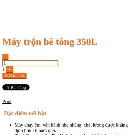
Máy trộn bê tông 350L
Quantity
-
1
+
Add to cart
Print
Đặc điểm nổi bật
Máy chạy êm, vận hành nhẹ nhàng, chất lượng được khẳng
định hơn 10 năm qua.