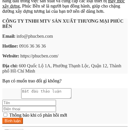
hàng đầu trong việc sản xuất và cung cấp các loại thiết bị
máy móc
xây dựng
, Phúc Bền sẽ là người bạn đồng hành, giúp cho chặng
đường xây dựng tương lai của bạn trở nên dễ dàng hơn.
CÔNG TY TNHH MTV SẢN XUẤT THƯƠNG MẠI PHÚC
BỀN
Email:
info@phucben.com
Hotline:
0916 36 36 36
Website:
https://phucben.com/
Địa chỉ:
600 Quốc Lộ 1A, Phường Thạnh Lộc, Quận 12, Thành
phố Hồ Chí Minh
Bạn có muốn trao đổi gì không?
Thông báo khi có phản hồi mới