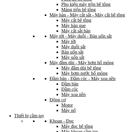
Phụ kiện máy trộn bê tông
Máng trộn bê tông
Máy hàn - Máy cắt sắt - Máy cắt bê tông
Máy cắt bê tông
Máy hàn que
Máy cắt sắt bàn
Máy tời - Máy duỗi - Bàn uốn sắt
Máy tời
Máy duỗi sắt
Bàn uốn sắt
Máy uốn sắt
Máy đầm dùi - Máy bơm hố móng
Máy đầm dùi bê tông
Máy bơm nước hố móng
Đầm bàn - Đầm cóc - Máy xoa nền
Đầm bàn
Đầm cóc
Máy xoa nền
Động cơ
Motor
Máy nổ
Thiết bị cầm tay
Khoan - Đục
Máy đục bê tông
Máy khoan cầm tay