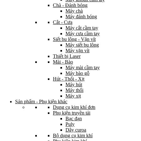
Chà - Đánh bóng
Máy chà
Máy đánh bóng
Cắt - Cưa
Máy cắt cầm tay
Máy cưa cầm tay
Siết bu lông - Vặn vít
Máy siết bu lông
Máy vặn vít
Thiết bị Laser
Mài - Bào
Máy mài cầm tay
Máy bào gỗ
Hút - Thổi - Xịt
Máy hút
Máy thổi
Máy xịt
Sản phẩm - Phụ kiện khác
Dụng cụ kim khí đơn
Phụ kiện truyền tải
Bạc đạn
Puly
Dây curoa
Bộ dụng cụ kim khí