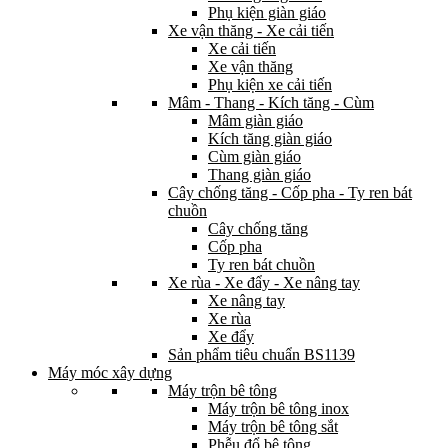
Phụ kiện giàn giáo
Xe vận thăng - Xe cải tiến
Xe cải tiến
Xe vận thăng
Phụ kiện xe cải tiến
Mâm - Thang - Kích tăng - Cùm
Mâm giàn giáo
Kích tăng giàn giáo
Cùm giàn giáo
Thang giàn giáo
Cây chống tăng - Cốp pha - Ty ren bát
chuồn
Cây chống tăng
Cốp pha
Ty ren bát chuồn
Xe rùa - Xe đẩy - Xe nâng tay
Xe nâng tay
Xe rùa
Xe đẩy
Sản phẩm tiêu chuẩn BS1139
Máy móc xây dựng
Máy trộn bê tông
Máy trộn bê tông inox
Máy trộn bê tông sắt
Phễu đổ bê tông