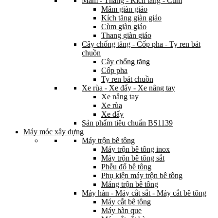
Mâm - Thang - Kích tăng - Cùm
Mâm giàn giáo
Kích tăng giàn giáo
Cùm giàn giáo
Thang giàn giáo
Cây chống tăng - Cốp pha - Ty ren bát
chuồn
Cây chống tăng
Cốp pha
Ty ren bát chuồn
Xe rùa - Xe đẩy - Xe nâng tay
Xe nâng tay
Xe rùa
Xe đẩy
Sản phẩm tiêu chuẩn BS1139
Máy móc xây dựng
Máy trộn bê tông
Máy trộn bê tông inox
Máy trộn bê tông sắt
Phễu đổ bê tông
Phụ kiện máy trộn bê tông
Máng trộn bê tông
Máy hàn - Máy cắt sắt - Máy cắt bê tông
Máy cắt bê tông
Máy hàn que