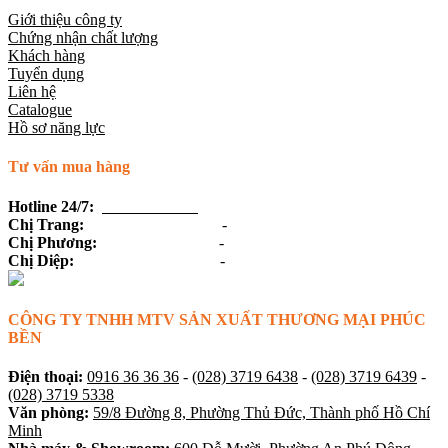
Giới thiệu công ty
Chứng nhận chất lượng
Khách hàng
Tuyển dụng
Liên hệ
Catalogue
Hồ sơ năng lực
Tư vấn mua hàng
Hotline 24/7:
0916 36 36 36
Chị Trang:
(028) 3719 6438
-
0918 19 54 45
Chị Phương:
(028) 3719 6439
-
0915 36 59 36
Chị Diệp:
(028) 3719 6138
-
0918 68 20 68
CÔNG TY TNHH MTV SẢN XUẤT THƯƠNG MẠI PHÚC
BỀN
Điện thoại:
0916 36 36 36
-
(028) 3719 6438
-
(028) 3719 6439
-
(028) 3719 5338
Văn phòng:
59/8 Đường 8, Phường Thủ Đức, Thành phố Hồ Chí
Minh