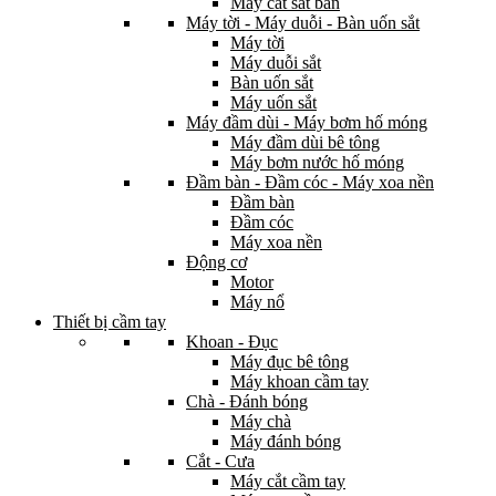
Máy cắt sắt bàn
Máy tời - Máy duỗi - Bàn uốn sắt
Máy tời
Máy duỗi sắt
Bàn uốn sắt
Máy uốn sắt
Máy đầm dùi - Máy bơm hố móng
Máy đầm dùi bê tông
Máy bơm nước hố móng
Đầm bàn - Đầm cóc - Máy xoa nền
Đầm bàn
Đầm cóc
Máy xoa nền
Động cơ
Motor
Máy nổ
Thiết bị cầm tay
Khoan - Đục
Máy đục bê tông
Máy khoan cầm tay
Chà - Đánh bóng
Máy chà
Máy đánh bóng
Cắt - Cưa
Máy cắt cầm tay