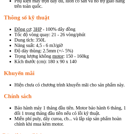
Phụ kiện máy trộn đầy đủ, luôn có sẵn và hỗ trợ giao hàng
trên toàn quốc.
Thông số kỹ thuật
Động cơ
:
3HP
- 100% dây đồng
Tốc độ vòng quay: 21 - 26 vòng/phút
Dung tích: 350L
Năng suất: 4,5 - 6 m3/giờ
Độ dày thùng: 2.5mm (+/- 5%)
Trọng lượng không
motor
: 150 - 160kg
Kích thước (cm): 180 x 90 x 140
Khuyến mãi
Hiện chưa có chương trình khuyến mãi cho sản phẩm này.
Chính sách
Bảo hành máy 1 tháng đầu tiên. Motor bảo hành 6 tháng, 1
đổi 1 trong tháng đầu tiên nếu có lỗi kỹ thuật.
Miễn phí puly, dây curoa, cb... và lắp ráp sản phẩm hoàn
chỉnh khi mua kèm motor.