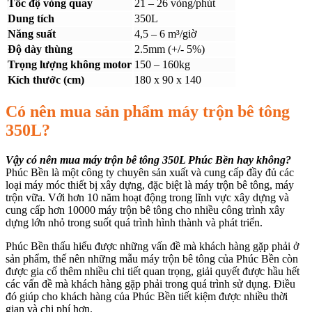
Tốc độ vòng quay
21 – 26 vòng/phút
Dung tích
350L
Năng suất
4,5 – 6 m³/giờ
Độ dày thùng
2.5mm (+/- 5%)
Trọng lượng không motor
150 – 160kg
Kích thước (cm)
180 x 90 x 140
Có nên mua sản phẩm máy trộn bê tông
350L?
Vậy có nên mua máy trộn bê tông 350L Phúc Bền hay không?
Phúc Bền là một công ty chuyên sản xuất và cung cấp đầy đủ các
loại máy móc thiết bị xây dựng, đặc biệt là máy trộn bê tông, máy
trộn vữa. Với hơn 10 năm hoạt động trong lĩnh vực xây dựng và
cung cấp hơn 10000 máy trộn bê tông cho nhiều công trình xây
dựng lớn nhỏ trong suốt quá trình hình thành và phát triển.
Phúc Bền thấu hiểu được những vấn đề mà khách hàng gặp phải ở
sản phẩm, thế nên những mẫu máy trộn bê tông của Phúc Bền còn
được gia cố thêm nhiều chi tiết quan trọng, giải quyết được hầu hết
các vấn đề mà khách hàng gặp phải trong quá trình sử dụng. Điều
đó giúp cho khách hàng của Phúc Bền tiết kiệm được nhiều thời
gian và chi phí hơn.