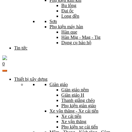
Phụ kiện kim khí
Bu lông
Đai ốc
Long đền
Sơn
Phụ kiện máy hàn
Hàn que
Hàn Mig - Mag - Tig
Dụng cụ bảo hộ
Tin tức
0
Thiết bị xây dựng
Giàn giáo
Giàn giáo nêm
Giàn giáo H
Thanh giằng chéo
Phụ kiện giàn giáo
Xe vận thăng - Xe cải tiến
Xe cải tiến
Xe vận thăng
Phụ kiện xe cải tiến