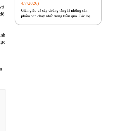
4/7/2026)
 vỏ
Giàn giáo và cây chống tăng là những sản
 độ
phẩm bán chạy nhất trong tuần qua. Các loại
a
máy móc, thiết bị xây dựng có sẵn, giao ngay
đến công trình cho anh em! Hãy cùng Phúc
Bền điểm qua những hoạt động tiêu biểu trong
ành
tuần vừa rồi. Kính chúc quý khách hàng tuần
hực
[…]
ển