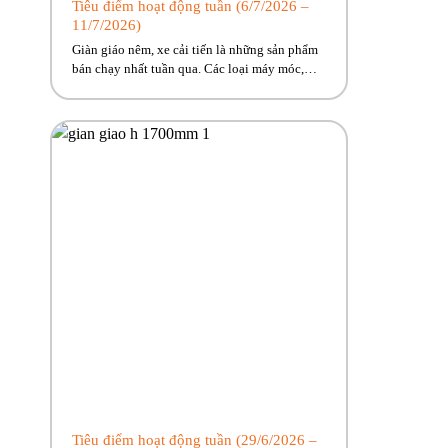
Tiêu điểm hoạt động tuần (6/7/2026 –
11/7/2026)
Giàn giáo nêm, xe cải tiến là những sản phẩm
bán chạy nhất tuần qua. Các loại máy móc,
thiết bị phục vụ công trình từ lớn đến nhỏ
Phúc Bền có đủ, cùng nhiều ưu đãi hấp dẫn
đang chờ về với công trình của anh em! Hãy
cùng Phúc Bền điểm qua những […]
Tiêu điểm hoạt động tuần (29/6/2026 –