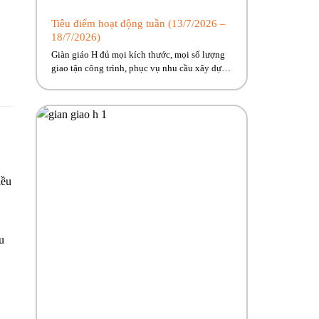
Tiêu điểm hoạt động tuần (13/7/2026 –
18/7/2026)
Giàn giáo H đủ mọi kích thước, mọi số lượng
giao tận công trình, phục vụ nhu cầu xây dựng
cấp bách cho anh em. Phúc Bền đang có nhiều
trương trình ưu đãi, hỗ trợ vận chuyển hấp dẫn
dành riêng cho anh em công trình! Hãy cùng
Phúc Bền điểm qua những hoạt […]
iều
u