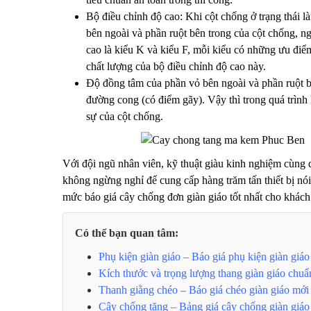
Bộ điều chỉnh độ cao: Khi cột chống ở trạng thái làm
bên ngoài và phần ruột bên trong của cột chống, ngh
cao là kiểu K và kiểu F, mỗi kiểu có những ưu điể
chất lượng của bộ điều chỉnh độ cao này.
Độ đồng tâm của phần vỏ bên ngoài và phần ruột bê
đường cong (có điểm gãy). Vậy thì trong quá trình l
sự của cột chống.
Với đội ngũ nhân viên, kỹ thuật giàu kinh nghiệm cùng 
không ngừng nghỉ để cung cấp hàng trăm tấn thiết bị nó
mức báo giá cây chống đơn giàn giáo tốt nhất cho khách
Có thể bạn quan tâm:
Phụ kiện giàn giáo – Báo giá phụ kiện giàn giá
Kích thước và trọng lượng thang giàn giáo chuẩ
Thanh giằng chéo – Báo giá chéo giàn giáo mới
Cây chống tăng – Bảng giá cây chống giàn giáo