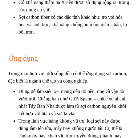
Có khả năng thấm tia X nên được sử dụng rộng rãi trong
các dụng cụ y tế.
Sợi carbon fiber có các đặc tính khác như: trơ với hóa
học và sinh học, khả năng chống ăn mòn, giảm chấn, tự
bôi trơn.
Ứng dụng
Trong mọi lĩnh vực đời sống đều có thể ứng dụng sợi carbon,
đặc biệt là ngành chế tạo và công nghiệp.
Dùng để làm siêu xe, mang đến độ bền, nhẹ và vận tốc
vượt trội. Chẳng hạn như GTA Spano – chiếc xe nhanh
nhất Tây Ban Nha được làm từ sợi carbon nguyên khối
kết hợp với titan và
sợi kevlar
.
Trong lĩnh vực hàng không vũ trụ, loại sợi này được
dùng làm tên lửa, máy bay không người lái. Cụ thể là
cánh máy bay, chân vịt, trục truyền động, phanh máy