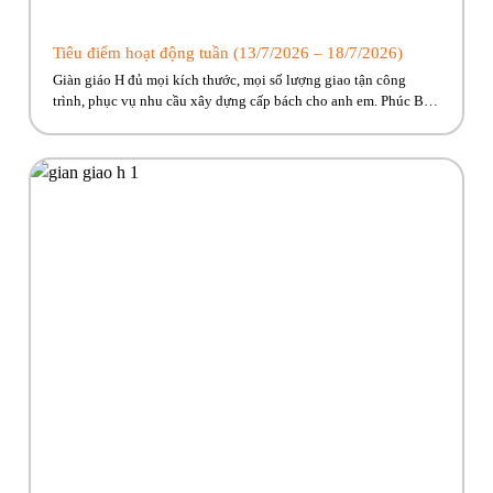
Tiêu điểm hoạt động tuần (13/7/2026 – 18/7/2026)
Giàn giáo H đủ mọi kích thước, mọi số lượng giao tận công
trình, phục vụ nhu cầu xây dựng cấp bách cho anh em. Phúc Bền
đang có nhiều trương trình ưu đãi, hỗ trợ vận chuyển hấp dẫn
dành riêng cho anh em công trình! Hãy cùng Phúc Bền điểm qua
những hoạt […]