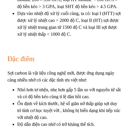
độ bền kéo > 3 GPA, loại SHT độ bền kéo > 4.5 GPA.
Dựa vào nhiệt độ xử lý cuối cùng, ta có: loại I (HTT) sợi
được xử lý nhiệt cao > 2000 độ C, loại II (HT) sợi được
xử lý nhiệt trung gian từ 1500 độ C và loại III sợi được
xử lý nhiệt thấp < 1000 độ C.
Đặc điểm
Sợi carbon là vật liệu công nghệ mới, được ứng dụng ngày
càng nhiều nhờ có các đặc tính ưu việt như:
Nhỏ hơn tơ nhện, nhẹ hơn gấp 5 lần so với nguyên tử sắt
và có độ bền kéo cùng tỉ lệ đàn hồi cao.
Ổn định về kích thước, hệ số giãn nở thấp giúp sợi duy
trì tính cơ học tuyệt vời , không bị biến dạng khi tiếp xúc
với nhiệt độ cao.
Độ dẫn điện cao nhờ có trở kháng thể tích.