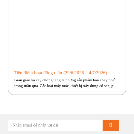
Tiêu điểm hoạt động tuần (29/6/2026 – 4/7/2026)
Giàn giáo và cây chống tăng là những sản phẩm bán chạy nhất
trong tuần qua. Các loại máy móc, thiết bị xây dựng có sẵn, giao
ngay đến công trình cho anh em! Hãy cùng Phúc Bền điểm qua
những hoạt động tiêu biểu trong tuần vừa rồi. Kính chúc quý
khách hàng tuần […]