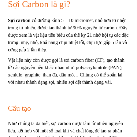
Sợi Carbon là gì?
Sợi carbon
có đường kính 5 – 10 micromet, nhỏ hơn tơ nhện
trong tự nhiên, được tạo thành từ 90% nguyên tử carbon. Đây
được xem là vật liệu tiêu biểu của thế kỷ 21 nhờ hội tụ các đặc
trưng: nhẹ, nhỏ, khả năng chịu nhiệt tốt, chịu lực gấp 5 lần và
cứng gấp 2 lần thép.
Vật liệu này còn được gọi là sợi carbon fiber (CF), tạo thành
từ các nguyên liệu khác nhau như: polyacrylonitrile (PAN),
xenlulo, graphite, than đá, dầu mỏ… Chúng có thể xoắn lại
với nhau thành dạng sợi, nhiều sợi dệt thành dạng vải.
Cấu tạo
Như chúng ta đã biết, sợi carbon được làm từ nhiều nguyên
liệu, kết hợp với một số loại khí và chất lỏng để tạo ra phản