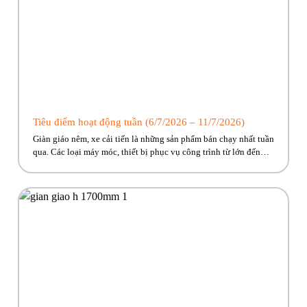
Tiêu điểm hoạt động tuần (6/7/2026 – 11/7/2026)
Giàn giáo nêm, xe cải tiến là những sản phẩm bán chạy nhất tuần
qua. Các loại máy móc, thiết bị phục vụ công trình từ lớn đến
nhỏ Phúc Bền có đủ, cùng nhiều ưu đãi hấp dẫn đang chờ về với
công trình của anh em! Hãy cùng Phúc Bền điểm qua những […]