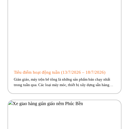
Tiêu điểm hoạt động tuần (13/7/2026 – 18/7/2026)
Giàn giáo, máy trộn bê tông là những sản phẩm bán chạy nhất
trong tuần qua. Các loại máy móc, thiết bị xây dựng sẵn hàng
giao ngay, cùng nhiều ưu đãi hấp dẫn đang chờ đón. Nhanh tay
kẻo lỡ nào anh em ơi!! Hãy cùng Phúc Bền điểm qua những hoạt
động tiêu […]