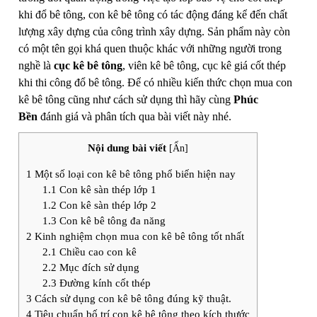
khi đổ bê tông, con kê bê tông có tác động đáng kể đến chất
lượng xây dựng của công trình xây dựng. Sản phẩm này còn
có một tên gọi khá quen thuộc khác với những người trong
nghề là
cục kê bê tông
, viên kê bê tông, cục kê giá cốt thép
khi thi công đổ bê tông. Để có nhiều kiến thức chọn mua con
kê bê tông cũng như cách sử dụng thì hãy cùng
Phúc
Bề
n
đánh giá và phân tích qua bài viết này nhé.
Nội dung bài viết
[
Ẩn
]
1
Một số loại con kê bê tông phổ biến hiện nay
1.1
Con kê sàn thép lớp 1
1.2
Con kê sàn thép lớp 2
1.3
Con kê bê tông đa năng
2
Kinh nghiệm chọn mua con kê bê tông tốt nhất
2.1
Chiều cao con kê
2.2
Mục đích sử dụng
2.3
Đường kính cốt thép
3
Cách sử dụng con kê bê tông đúng kỹ thuật.
4
Tiêu chuẩn bố trí con kê bê tông theo kích thước