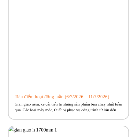
Tiêu điểm hoạt động tuần (6/7/2026 – 11/7/2026)
Giàn giáo nêm, xe cải tiến là những sản phẩm bán chạy nhất tuần
qua. Các loại máy móc, thiết bị phục vụ công trình từ lớn đến
nhỏ Phúc Bền có đủ, cùng nhiều ưu đãi hấp dẫn đang chờ về với
công trình của anh em! Hãy cùng Phúc Bền điểm qua những […]