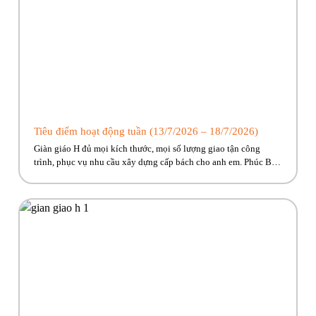
Tiêu điểm hoạt động tuần (13/7/2026 – 18/7/2026)
Giàn giáo H đủ mọi kích thước, mọi số lượng giao tận công
trình, phục vụ nhu cầu xây dựng cấp bách cho anh em. Phúc Bền
đang có nhiều trương trình ưu đãi, hỗ trợ vận chuyển hấp dẫn
dành riêng cho anh em công trình! Hãy cùng Phúc Bền điểm qua
những hoạt […]