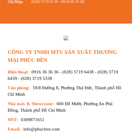
Chị Diệp:
(028) 3719 6138
-
0918 68 20 68
CÔNG TY TNHH MTV SẢN XUẤT THƯƠNG
MẠI PHÚC BỀN
Điện thoại:
0916 36 36 36
-
(028) 3719 6438
-
(028) 3719
6439
-
(028) 3719 5338
Văn phòng:
59/8 Đường 8, Phường Thủ Đức, Thành phố Hồ
Chí Minh
Nhà máy & Showroom:
600 Đỗ Mười, Phường An Phú
Đông, Thành phố Hồ Chí Minh
MST:
0309871651
Email:
info@phucben.com