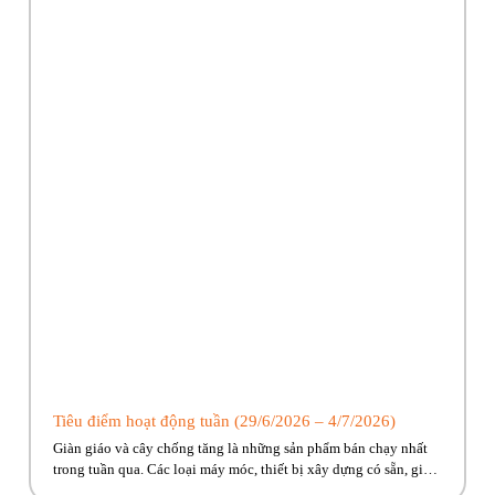
Tiêu điểm hoạt động tuần (29/6/2026 – 4/7/2026)
Giàn giáo và cây chống tăng là những sản phẩm bán chạy nhất
trong tuần qua. Các loại máy móc, thiết bị xây dựng có sẵn, giao
ngay đến công trình cho anh em! Hãy cùng Phúc Bền điểm qua